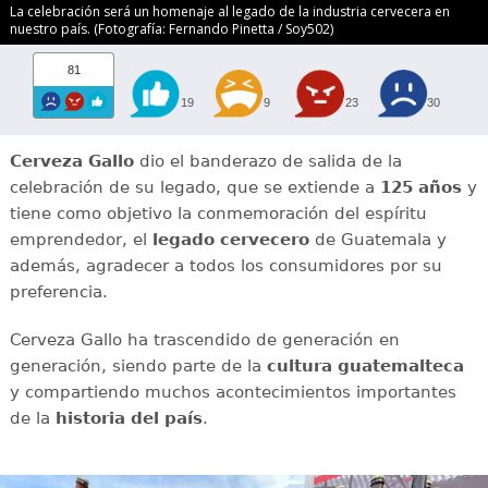
La celebración será un homenaje al legado de la industria cervecera en
nuestro país. (Fotografía: Fernando Pinetta / Soy502)
81
19
9
23
30
Cerveza Gallo
dio el banderazo de salida de la
celebración de su legado, que se extiende a
125 años
y
tiene como objetivo la conmemoración del espíritu
emprendedor, el
legado cervecero
de Guatemala y
además, agradecer a todos los consumidores por su
preferencia.
Cerveza Gallo ha trascendido de generación en
generación, siendo parte de la
cultura guatemalteca
y compartiendo muchos acontecimientos importantes
de la
historia del país
.