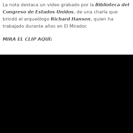
La nota destaca un video grabado por la
Biblioteca del
Congreso de Estados Unidos
, de una charla que
brindó el arqueólogo
Richard Hansen
, quien ha
trabajado durante años en El Mirador.
MIRA EL CLIP AQUÍ: