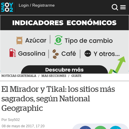
Login
/
Registrarme
NOTICIAS GUATEMALA
/
MAS SECCIONES
/
GUATE
El Mirador y Tikal: los sitios más
sagrados, según National
Geographic
Por Soy502
08 de mayo de 2017, 17:20