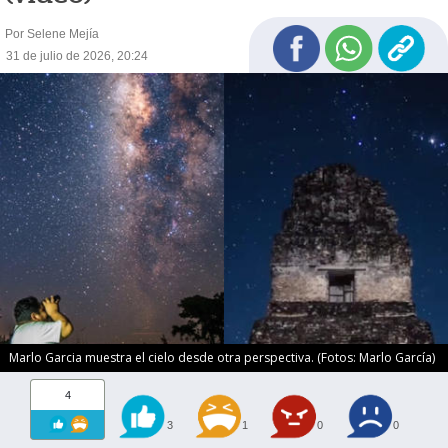
Por Selene Mejía
31 de julio de 2026, 20:24
Marlo Garcia muestra el cielo desde otra perspectiva. (Fotos: Marlo García)
4
3
1
0
0