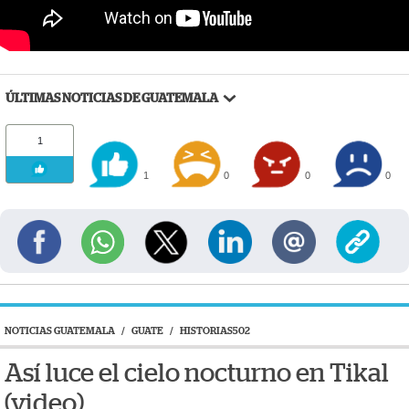
ÚLTIMAS NOTICIAS DE GUATEMALA
1
1
0
0
0
NOTICIAS GUATEMALA
/
GUATE
/
HISTORIAS502
Así luce el cielo nocturno en Tikal
(video)