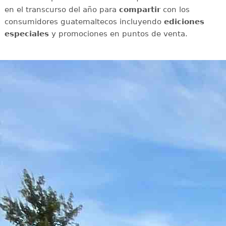
en el transcurso del año para
compartir
con los
consumidores guatemaltecos incluyendo
ediciones
especiales
y promociones en puntos de venta.