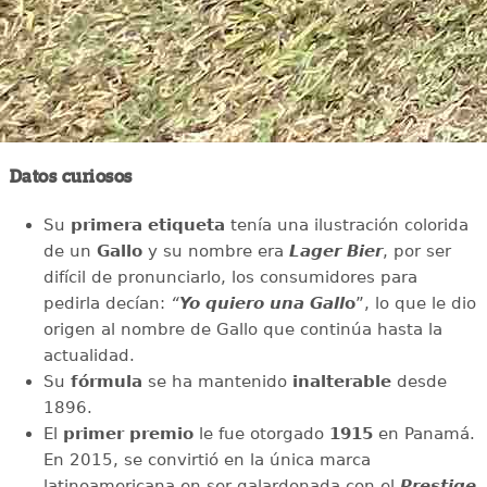
Datos curiosos
Su
primera etiqueta
tenía una ilustración colorida
de un
Gallo
y su nombre era
Lager Bier
, por ser
difícil de pronunciarlo, los consumidores para
pedirla decían:
“
Yo quiero una Gall
o
”, lo que le dio
origen al nombre de Gallo que continúa hasta la
actualidad.
Su
fórmula
se ha mantenido
inalterable
desde
1896.
El
primer premio
le fue otorgado
1915
en Panamá.
En 2015, se convirtió en la única marca
latinoamericana en ser galardonada con el
Prestige