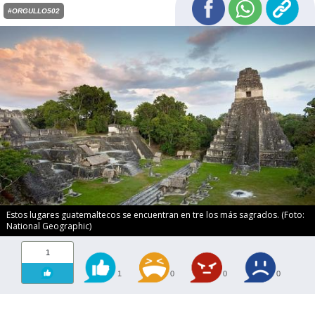
#ORGULLO502
Estos lugares guatemaltecos se encuentran en tre los más sagrados. (Foto:
National Geographic)
1
1
0
0
0