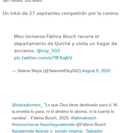
las redes sociales.
Un total de 27 aspirantes competirán por la corona.
Miss Universe Fátima Bosch recorre el
departamento de Quiché y visita un hogar de
ancianos.
@soy_502
pic.twitter.com/a7fIF8aJkV
— Selene Mejía (@SeleneMSoy502)
August 8, 2026
@salvadormen_
"Lo que Dios tiene destinado para ti; Ni
la envidia lo para, ni el destino lo aborta, ni la suerte lo
cambia". -Fátima Bosch, 2025.
#fatimabosch
#missuniverse
#quicheguatemala
@Fátima Bosch
#guatemala
#parati
♬ sonido original - Salvador