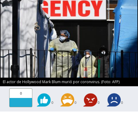
El actor de Hollywood Mark Blum murió por coronvirus. (Foto: AFP)
0
0
0
0
0