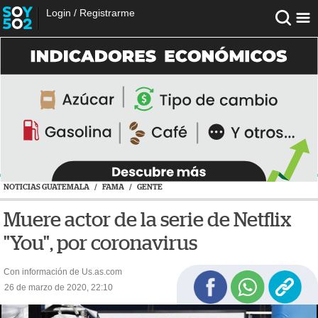
Login
/
Registrarme
NOTICIAS GUATEMALA
/
FAMA
/
GENTE
Muere actor de la serie de Netflix
"You", por coronavirus
Con información de Us.as.com
26 de marzo de 2020, 22:10