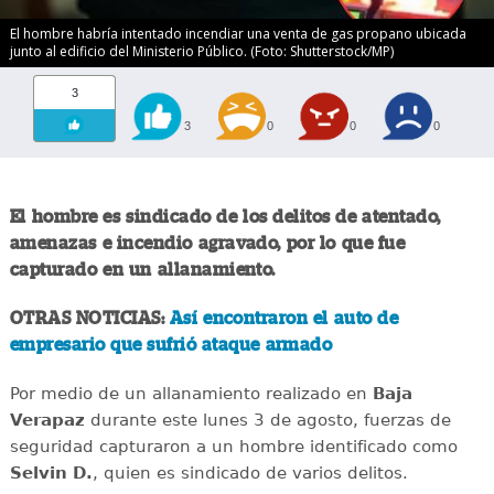
El hombre habría intentado incendiar una venta de gas propano ubicada
junto al edificio del Ministerio Público. (Foto: Shutterstock/MP)
3
3
0
0
0
El hombre es sindicado de los delitos de atentado,
amenazas e incendio agravado, por lo que fue
capturado en un allanamiento.
OTRAS NOTICIAS:
Así encontraron el auto de
empresario que sufrió ataque armado
Por medio de un allanamiento realizado en
Baja
Verapaz
durante este lunes 3 de agosto, fuerzas de
seguridad capturaron a un hombre identificado como
Selvin D.
, quien es sindicado de varios delitos.