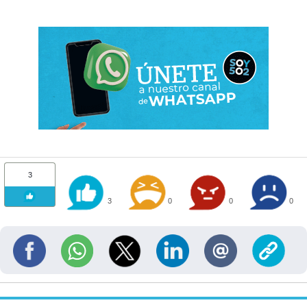
3
3
0
0
0