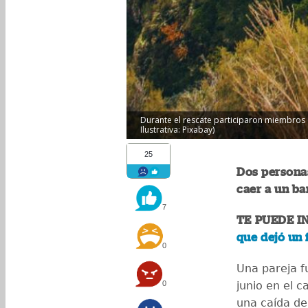
Durante el rescate participaron miembros 
Ilustrativa: Pixabay)
25
Dos personas
caer a un ba
7
TE PUEDE I
que dejó un 
0
Una pareja f
0
junio en el 
una caída de