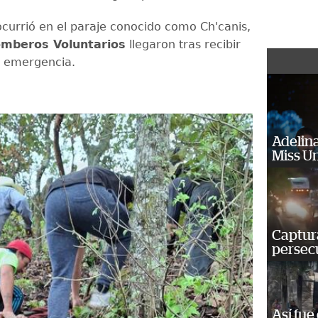
 ocurrió en el paraje conocido como Ch'canis,
mberos Voluntarios
llegaron tras recibir
la emergencia.
Adelina
Miss U
Captura
persecu
Así fue