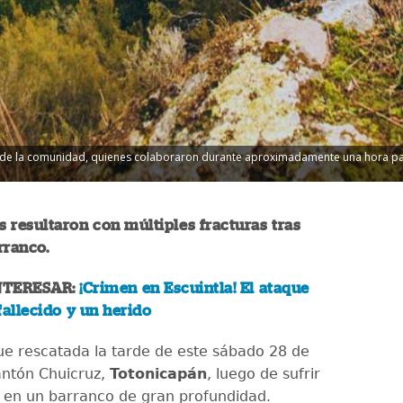
de la comunidad, quienes colaboraron durante aproximadamente una hora para 
 resultaron con múltiples fracturas tras
rranco.
NTERESAR:
¡Crimen en Escuintla! El ataque
fallecido y un herido
ue rescatada la tarde de este sábado 28 de
cantón Chuicruz,
Totonicapán
, luego de sufrir
 en un barranco de gran profundidad.