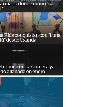
 armado donde murió "La
r"
a Kids conquistan con “Luna
ajú” desde Uganda
el crimen en La Gomera ya
ido allanada en enero