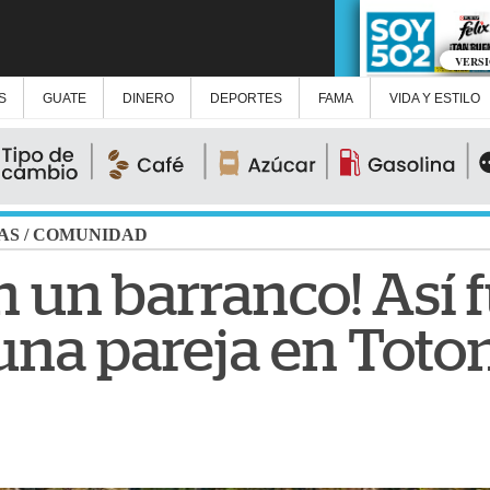
VERS
S
GUATE
DINERO
DEPORTES
FAMA
VIDA Y ESTILO
AS
/
COMUNIDAD
 un barranco! Así f
 una pareja en Tot