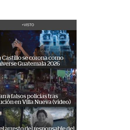
+VISTO
 Castillo se corona como
niverse Guatemala 2026
n a falsos policías tras
ción en Villa Nueva (video)
 el arresto del responsable del