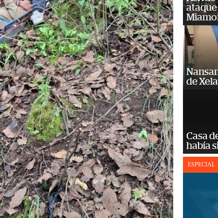
ataque
Miamo
Nansan
de Xel
Casa d
había s
ESPECIAL