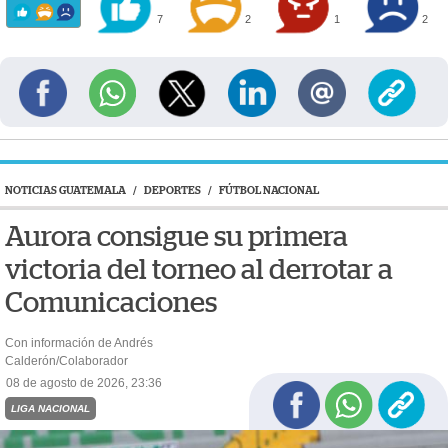
7
2
1
2
NOTICIAS GUATEMALA
/
DEPORTES
/
FÚTBOL NACIONAL
Aurora consigue su primera
victoria del torneo al derrotar a
Comunicaciones
Con información de Andrés
Calderón/Colaborador
08 de agosto de 2026, 23:36
LIGA NACIONAL