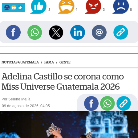
3
4
3
8
NOTICIAS GUATEMALA
/
FAMA
/
GENTE
Adelina Castillo se corona como
Miss Universe Guatemala 2026
Por Selene Mejía
09 de agosto de 2026, 04:05