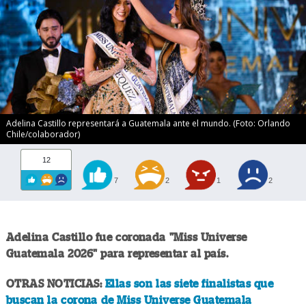
Adelina Castillo representará a Guatemala ante el mundo. (Foto: Orlando
Chile/colaborador)
12
7
2
1
2
Adelina Castillo fue coronada "Miss Universe
Guatemala 2026" para representar al país.
OTRAS NOTICIAS:
Ellas son las siete finalistas que
buscan la corona de Miss Universe Guatemala