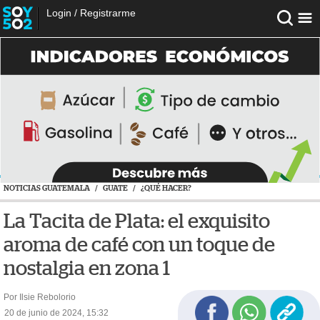
Login
/
Registrarme
NOTICIAS GUATEMALA
/
GUATE
/
¿QUÉ HACER?
La Tacita de Plata: el exquisito
aroma de café con un toque de
nostalgia en zona 1
Por Ilsie Rebolorio
20 de junio de 2024, 15:32