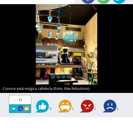
Conoce está mágica cafetería (Foto: Ilsie Rebolorio)
13
9
1
1
2