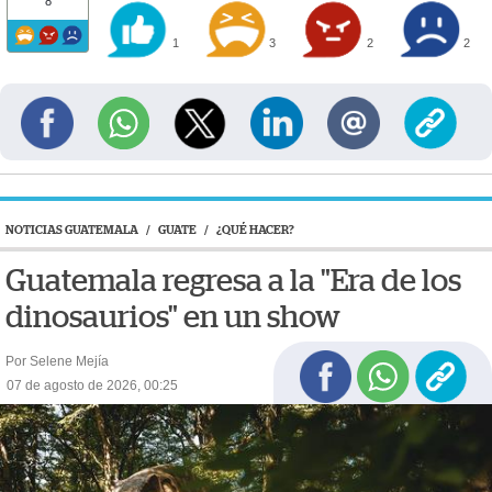
8
1
3
2
2
NOTICIAS GUATEMALA
/
GUATE
/
¿QUÉ HACER?
Guatemala regresa a la "Era de los
dinosaurios" en un show
Por Selene Mejía
07 de agosto de 2026, 00:25