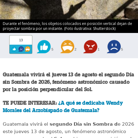
Durante el fenómeno, los objetos colocados en posición vertical dejan de
proyectar sombra por un instante. (Foto ilustrativa: Shutterstock)
13
5
2
1
5
Guatemala vivirá el jueves 13 de agosto el segundo Día
sin Sombra de 2026, fenómeno astronómico causado
por la posición perpendicular del Sol.
TE PUEDE INTERESAR:
¿A qué se dedicaba Wendy
Morales del Arzobispado de Guatemala?
Guatemala vivirá el
segundo Día sin Sombra d
e 2026
este jueves 13 de agosto, un fenómeno astronómico