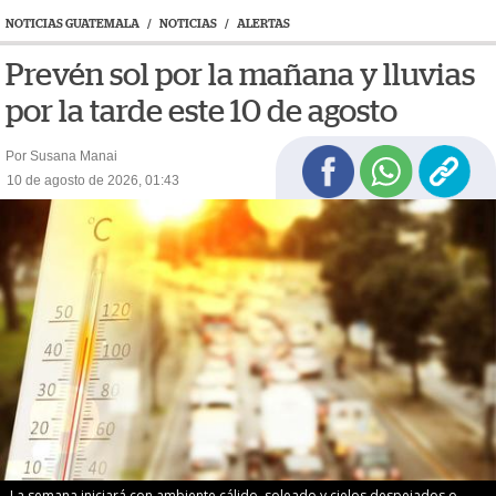
NOTICIAS GUATEMALA
/
NOTICIAS
/
ALERTAS
Prevén sol por la mañana y lluvias
por la tarde este 10 de agosto
Por Susana Manai
10 de agosto de 2026, 01:43
La semana iniciará con ambiente cálido, soleado y cielos despejados o