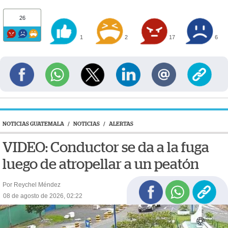
26
1
2
17
6
NOTICIAS GUATEMALA
/
NOTICIAS
/
ALERTAS
VIDEO: Conductor se da a la fuga
luego de atropellar a un peatón
Por Reychel Méndez
08 de agosto de 2026, 02:22