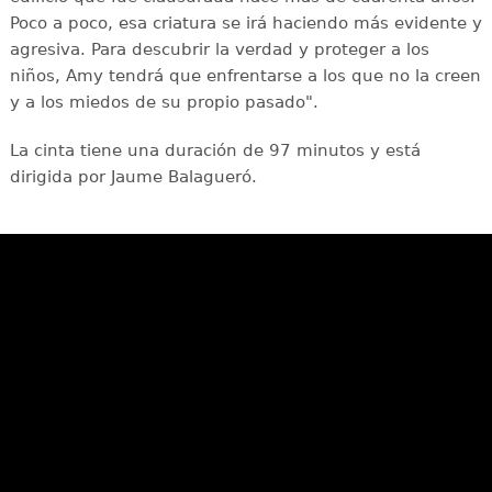
Poco a poco, esa criatura se irá haciendo más evidente y
agresiva. Para descubrir la verdad y proteger a los
niños, Amy tendrá que enfrentarse a los que no la creen
y a los miedos de su propio pasado".
La cinta tiene una duración de 97 minutos y está
dirigida por Jaume Balagueró.