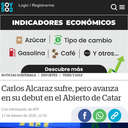
Login
/
Registrarme
NOTICIAS GUATEMALA
/
DEPORTES
/
TENIS Y GOLF
Carlos Alcaraz sufre, pero avanza
en su debut en el Abierto de Catar
Con información de AFP
17 de febrero de 2026, 12:54