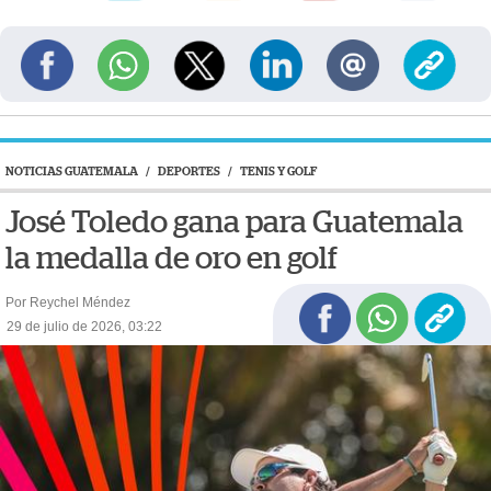
NOTICIAS GUATEMALA
/
DEPORTES
/
TENIS Y GOLF
José Toledo gana para Guatemala
la medalla de oro en golf
Por Reychel Méndez
29 de julio de 2026, 03:22