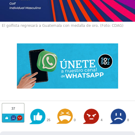
El golfista regresará a Guatemala con medalla de oro. (Foto: CDAG)
37
25
0
4
8