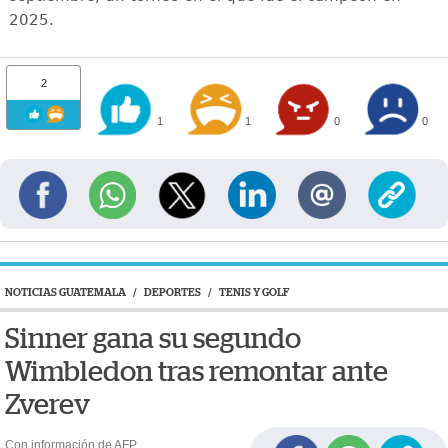
2025.
2
1
1
0
0
NOTICIAS GUATEMALA
/
DEPORTES
/
TENIS Y GOLF
Sinner gana su segundo
Wimbledon tras remontar ante
Zverev
Con información de AFP