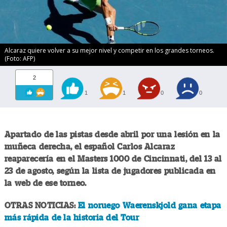
Alcaraz quiere volver a su mejor nivel y competir en los grandes torneos.
(Foto: AFP)
2
1
1
0
0
Apartado de las pistas desde abril por una lesión en la
muñeca derecha, el español Carlos Alcaraz
reaparecería en el Masters 1000 de Cincinnati, del 13 al
23 de agosto, según la lista de jugadores publicada en
la web de ese torneo.
OTRAS NOTICIAS:
El noruego Waerenskjold gana etapa
más rápida de la historia del Tour