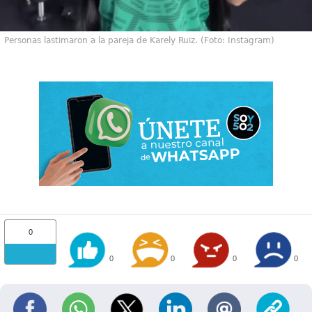
Personas lastimaron a la pareja de Karely Ruiz. (Foto: Instagram)
0
0
0
0
0