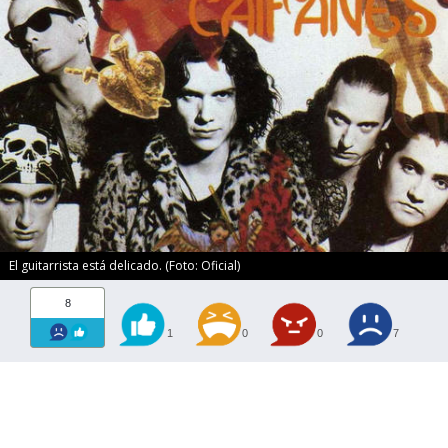
El guitarrista está delicado. (Foto: Oficial)
8
1
0
0
7