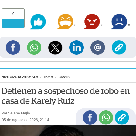
0
0
0
0
0
NOTICIAS GUATEMALA
/
FAMA
/
GENTE
Detienen a sospechoso de robo en
casa de Karely Ruiz
Por Selene Mejía
05 de agosto de 2026, 21:14