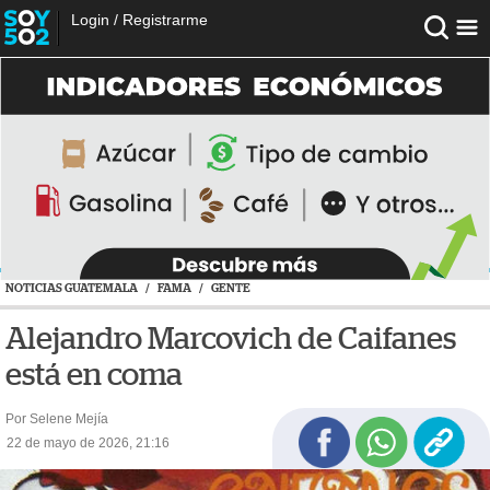
Login
/
Registrarme
NOTICIAS GUATEMALA
/
FAMA
/
GENTE
Alejandro Marcovich de Caifanes
está en coma
Por Selene Mejía
22 de mayo de 2026, 21:16