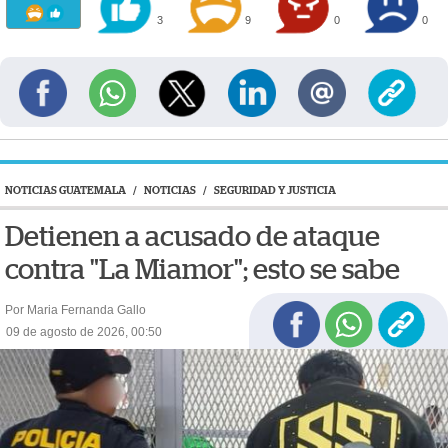
3
9
0
0
NOTICIAS GUATEMALA
/
NOTICIAS
/
SEGURIDAD Y JUSTICIA
Detienen a acusado de ataque
contra "La Miamor"; esto se sabe
Por Maria Fernanda Gallo
09 de agosto de 2026, 00:50