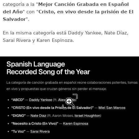
categoría a la "
Mejor Canción Grabada en Español
del Año
" con "
Cristo, en vivo desde la prisión de El
Salvador
".
En la misma categoría está Daddy Yankee, Nate Díaz,
Sarai Rivera y Karen Espinoza.