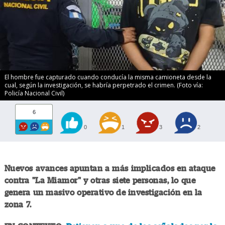
El hombre fue capturado cuando conducía la misma camioneta desde la
cual, según la investigación, se habría perpetrado el crimen. (Foto vía:
Policía Nacional Civil)
6
0
1
3
2
Nuevos avances apuntan a más implicados en ataque
contra "La Miamor" y otras siete personas, lo que
genera un masivo operativo de investigación en la
zona 7.