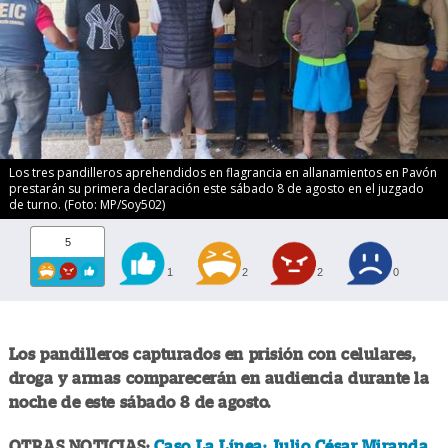
Los tres pandilleros aprehendidos en flagrancia en allanamientos en Pavón
prestarán su primera declaración este sábado 8 de agosto en el juzgado
de turno. (Foto: MP/Soy502)
5
1
2
2
0
Los pandilleros capturados en prisión con celulares,
droga y armas comparecerán en audiencia durante la
noche de este sábado 8 de agosto.
OTRAS NOTICIAS:
Caso La Línea: Julio César Miranda