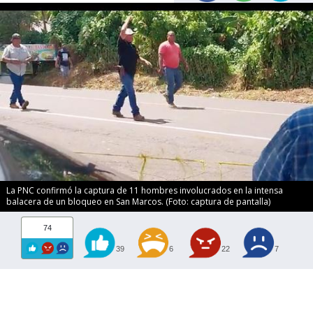
La PNC confirmó la captura de 11 hombres involucrados en la intensa
balacera de un bloqueo en San Marcos. (Foto: captura de pantalla)
74
39
6
22
7