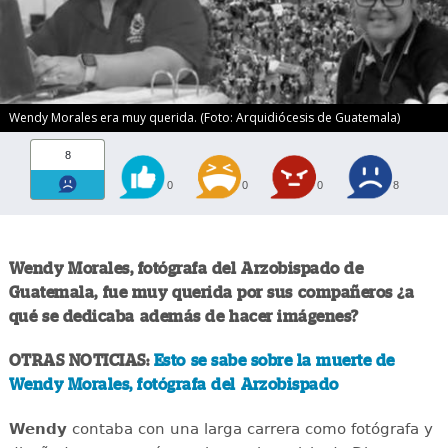
Wendy Morales era muy querida. (Foto: Arquidiócesis de Guatemala)
8
0
0
0
8
Wendy Morales, fotógrafa del Arzobispado de
Guatemala, fue muy querida por sus compañeros ¿a
qué se dedicaba además de hacer imágenes?
OTRAS NOTICIAS:
Esto se sabe sobre la muerte de
Wendy Morales, fotógrafa del Arzobispado
Wendy
contaba con una larga carrera como fotógrafa y