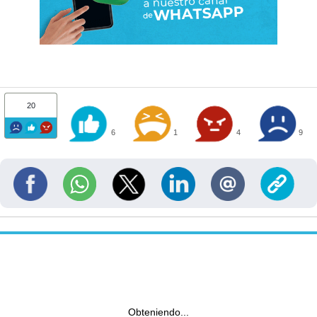
20
6
1
4
9
Obteniendo...