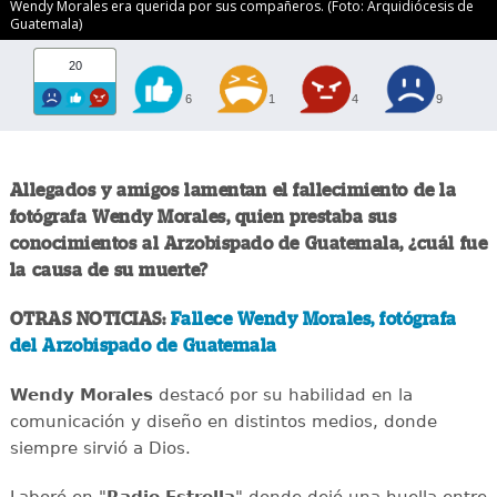
Wendy Morales era querida por sus compañeros. (Foto: Arquidiócesis de
Guatemala)
20
6
1
4
9
Allegados y amigos lamentan el fallecimiento de la
fotógrafa Wendy Morales, quien prestaba sus
conocimientos al Arzobispado de Guatemala, ¿cuál fue
la causa de su muerte?
OTRAS NOTICIAS:
Fallece Wendy Morales, fotógrafa
del Arzobispado de Guatemala
Wendy Morales
destacó por su habilidad en la
comunicación y diseño en distintos medios, donde
siempre sirvió a Dios.
Laboró en "
Radio Estrella
" donde dejó una huella entre