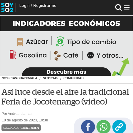
Login
/
Registrarme
NOTICIAS GUATEMALA
/
NOTICIAS
/
COMUNIDAD
Así luce desde el aire la tradicional
Feria de Jocotenango (video)
Por Andrea Llamas
10 de agosto de 2023, 10:38
CIUDAD DE GUATEMALA