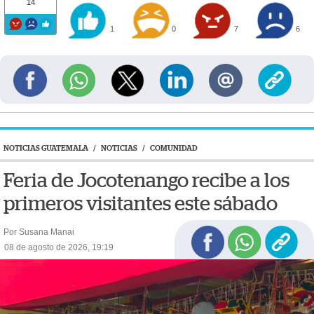
14
1
0
7
6
NOTICIAS GUATEMALA
/
NOTICIAS
/
COMUNIDAD
Feria de Jocotenango recibe a los
primeros visitantes este sábado
Por Susana Manai
08 de agosto de 2026, 19:19