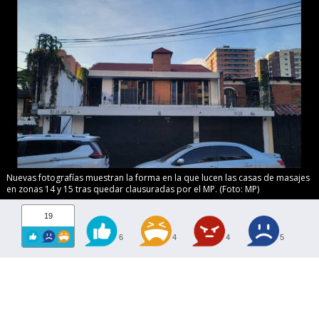
Nuevas fotografías muestran la forma en la que lucen las casas de masajes
en zonas 14 y 15 tras quedar clausuradas por el MP. (Foto: MP)
19
6
4
4
5