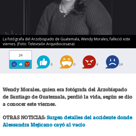
La fotógrafa del Arzobispado de Guatemala, Wendy Morales, falleció este
viernes. (Foto: Televisión Arquidiocesana)
24
6
0
4
14
Wendy Morales, quien era fotógrafa del Arzobispado
de Santiago de Guatemala, perdió la vida, según se dio
a conocer este viernes.
OTRAS NOTICIAS:
Surgen detalles del accidente donde
Alessandra Mejicano cayó al vacío