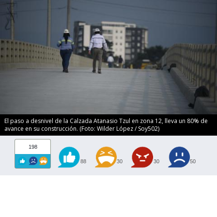
El paso a desnivel de la Calzada Atanasio Tzul en zona 12, lleva un 80% de
avance en su construcción. (Foto: Wilder López / Soy502)
198
88
30
30
50