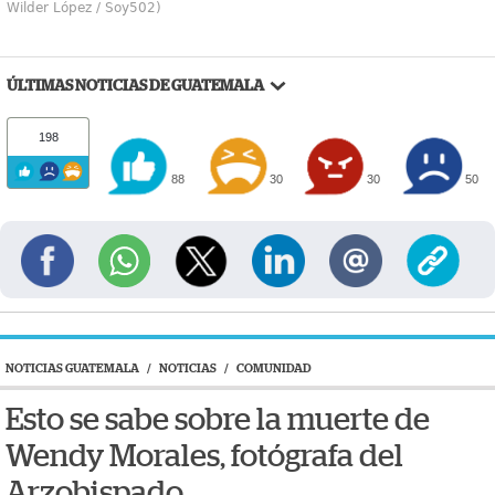
Wilder López / Soy502)
ÚLTIMAS NOTICIAS DE GUATEMALA
198
88
30
30
50
NOTICIAS GUATEMALA
/
NOTICIAS
/
COMUNIDAD
Esto se sabe sobre la muerte de
Wendy Morales, fotógrafa del
Arzobispado