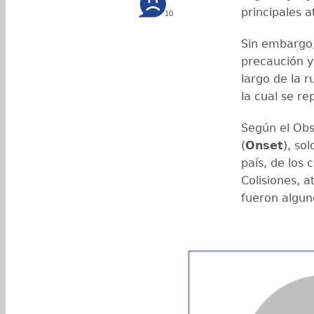
principales a
10
Sin embargo,
precaución y 
largo de la 
la cual se r
Según el Obs
(
Onset
), so
país, de los 
Colisiones, a
fueron algun