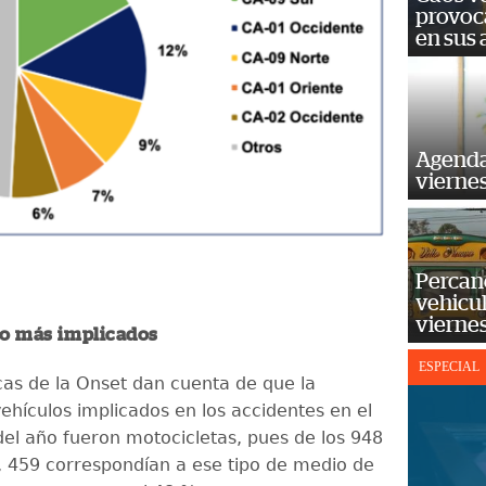
provoc
en sus
Agenda
vierne
Percan
vehicul
vierne
lo más implicados
ESPECIAL
icas de la Onset dan cuenta de que la
ehículos implicados en los accidentes en el
el año fueron motocicletas, pues de los 948
, 459 correspondían a ese tipo de medio de