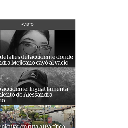
+VISTO
detalles del accidente donde
dra Mejicano cayó al vacío
 accidente: Inguat lamenta
miento de Alessandra
no
hicular en ruta al Pacífico