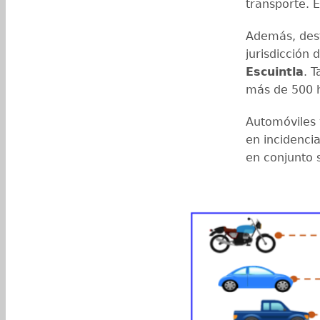
transporte. 
Además, dest
jurisdicción 
Escuintla
. 
más de 500 h
Automóviles 
en incidenci
en conjunto s