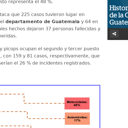
Esto representa el 48 %.
Histor
aca que 225 casos tuvieron lugar en
de la 
del
departamento de
Guatemala
y 64 en
Guat
Tales hechos dejaron 37 personas fallecidas y
eridas.
y picops ocupan el segundo y tercer puesto
a, con 159 y 81 casos, respectivamente, que
erían el 26 % de incidentes registrados.