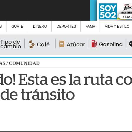
VERS
S
GUATE
DINERO
DEPORTES
FAMA
VIDA Y ESTILO
AS
/
COMUNIDAD
o! Esta es la ruta 
de tránsito