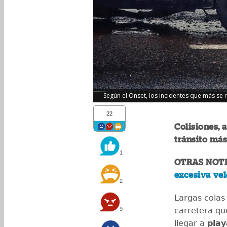
Según el Onset, los incidentes que más se r
22
Colisiones, 
tránsito más
1
OTRAS NOTI
excesiva vel
2
Largas colas 
9
carretera qu
llegar a
play