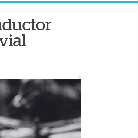
nductor
vial