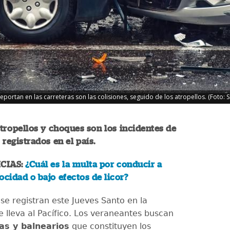
eportan en las carreteras son las colisiones, seguido de los atropellos. (Foto: S
atropellos y choques son los incidentes de
 registrados en el país.
CIAS:
¿Cuál es la multa por conducir a
ocidad o bajo efectos de licor?
se registran este Jueves Santo en la
e lleva al Pacífico. Los veraneantes buscan
as y balnearios
que constituyen los