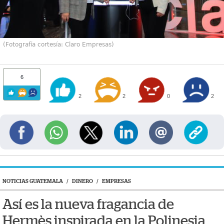
(Fotografía cortesía: Claro Empresas)
6
2
2
0
2
NOTICIAS GUATEMALA
/
DINERO
/
EMPRESAS
Así es la nueva fragancia de
Hermès inspirada en la Polinesia