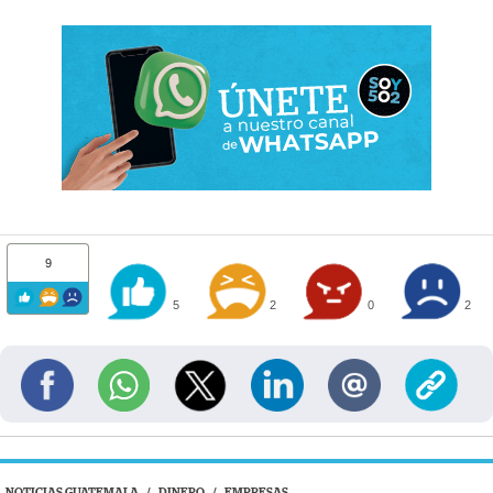
9
5
2
0
2
NOTICIAS GUATEMALA
/
DINERO
/
EMPRESAS