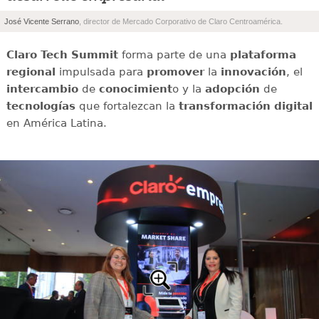
”
José Vicente Serrano
, director de Mercado Corporativo de Claro Centroamérica.
Claro Tech Summit
forma parte de una
plataforma
regional
impulsada para
promover
la
innovación
, el
intercambio
de
conocimient
o y la
adopción
de
tecnologías
que fortalezcan la
transformación digital
en América Latina.