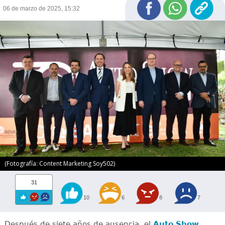
06 de marzo de 2025, 15:32
(Fotografía: Content Marketing Soy502)
31
10
6
8
7
Después de siete años de ausencia, el
Auto Show