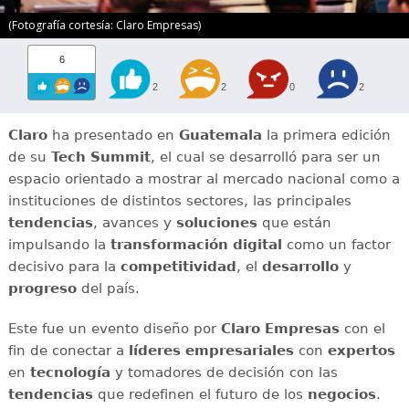
(Fotografía cortesía: Claro Empresas)
6
2
2
0
2
Claro
ha presentado en
Guatemala
la primera edición
de su
Tech Summit
, el cual se desarrolló para ser un
espacio orientado a mostrar al mercado nacional como a
instituciones de distintos sectores, las principales
tendencias
, avances y
soluciones
que están
impulsando la
transformación digital
como un factor
decisivo para la
competitividad
, el
desarrollo
y
progreso
del país.
Este fue un evento diseño por
Claro Empresas
con el
fin de conectar a
líderes empresariales
con
expertos
en
tecnología
y tomadores de decisión con las
tendencias
que redefinen el futuro de los
negocios
.