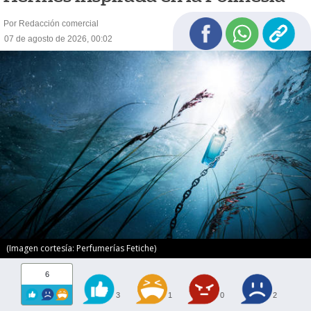
Por Redacción comercial
07 de agosto de 2026, 00:02
(Imagen cortesía: Perfumerías Fetiche)
6
3
1
0
2