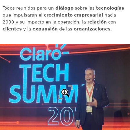
Todos reunidos para un
diálogo
sobre las
tecnologías
que impulsarán el
crecimiento empresarial
hacia
2030 y su impacto en la operación, la
relación
con
clientes
y la
expansión
de las
organizaciones
.