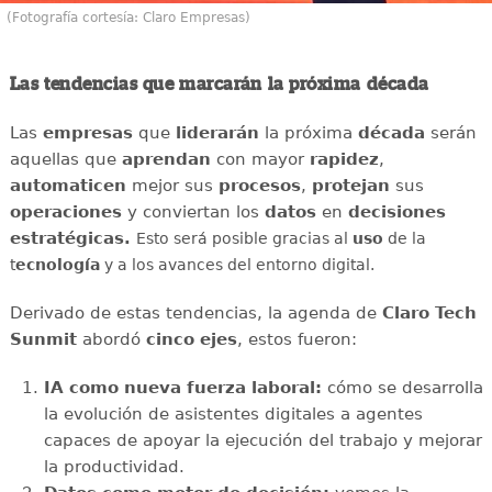
(Fotografía cortesía: Claro Empresas)
Las tendencias que marcarán la próxima década
Las
empresas
que
liderarán
la próxima
década
serán
aquellas que
aprendan
con mayor
rapidez
,
automaticen
mejor sus
procesos
,
protejan
sus
operaciones
y conviertan los
datos
en
decisiones
estratégicas.
Esto será posible gracias al
uso
de la
t
ecnología
y a los avances del entorno digital.
Derivado de estas tendencias, la agenda de
Claro Tech
Sunmit
abordó
cinco ejes
, estos fueron:
IA como nueva fuerza laboral:
cómo se desarrolla
la evolución de asistentes digitales a agentes
capaces de apoyar la ejecución del trabajo y mejorar
la productividad.