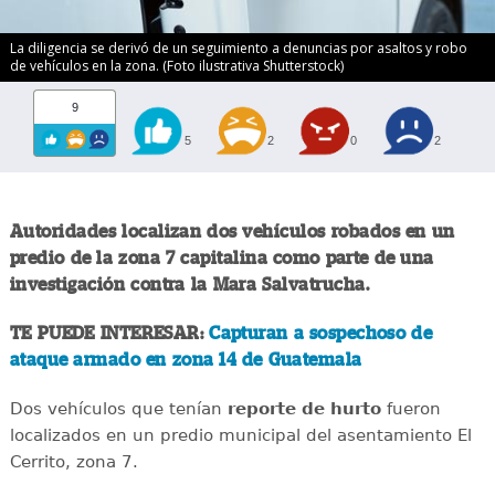
La diligencia se derivó de un seguimiento a denuncias por asaltos y robo
de vehículos en la zona. (Foto ilustrativa Shutterstock)
9
5
2
0
2
Autoridades localizan dos vehículos robados en un
predio de la zona 7 capitalina como parte de una
investigación contra la Mara Salvatrucha.
TE PUEDE INTERESAR:
Capturan a sospechoso de
ataque armado en zona 14 de Guatemala
Dos vehículos que tenían
reporte de hurto
fueron
localizados en un predio municipal del asentamiento El
Cerrito, zona 7.