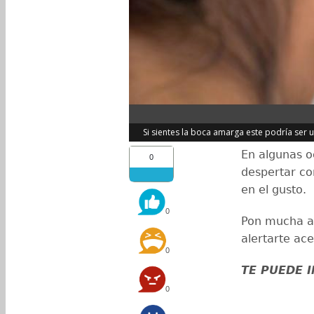
Si sientes la boca amarga este podría ser
En algunas o
0
despertar co
en el gusto.
0
Pon mucha at
alertarte ac
0
TE PUEDE 
0