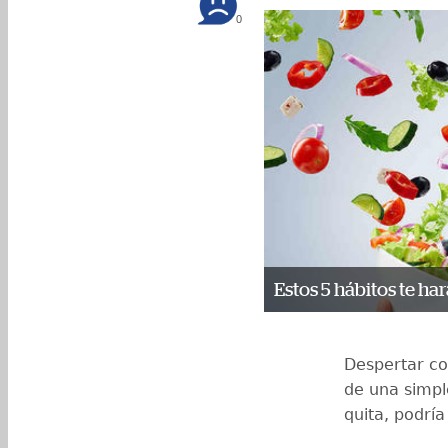
0
Estos 5 hábitos te ha
Despertar co
de una simpl
quita, podrí