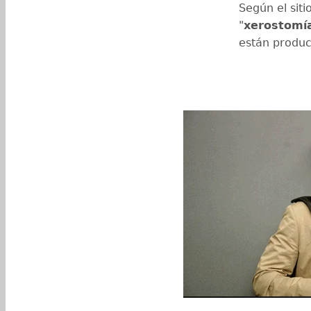
Según el siti
"
xerostomí
están produc