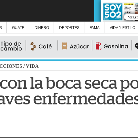
VERS
S
GUATE
DINERO
DEPORTES
FAMA
VIDA Y ESTILO
CCIONES
/
VIDA
on la boca seca po
raves enfermedade