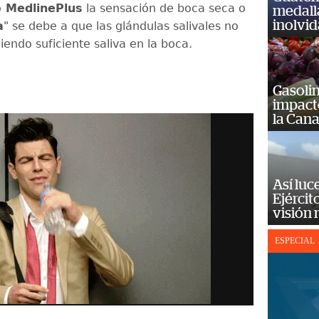
o
MedlinePlus
la sensación de boca seca o
medall
inolvi
a
" se debe a que las glándulas salivales no
iendo suficiente saliva en la boca.
Gasolin
impact
la Cana
Así luc
Ejércit
visión
ESPECIAL