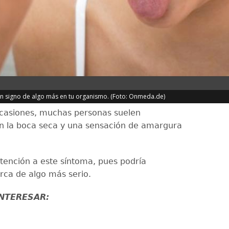
 un signo de algo más en tu organismo. (Foto: Onmeda.de)
casiones, muchas personas suelen
n la boca seca y una sensación de amargura
ención a este síntoma, pues podría
erca de algo más serio.
INTERESAR: