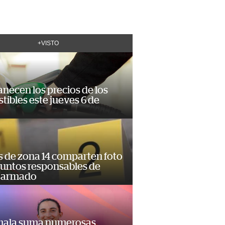
+VISTO
necen los precios de los
ibles este jueves 6 de
s de zona 14 comparten foto
suntos responsables de
 armado
ala suma numerosas