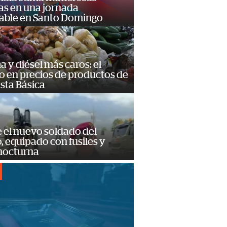
as en una jornada
dable en Santo Domingo
a y diésel más caros: el
o en precios de productos de
sta Básica
e el nuevo soldado del
o, equipado con fusiles y
 nocturna