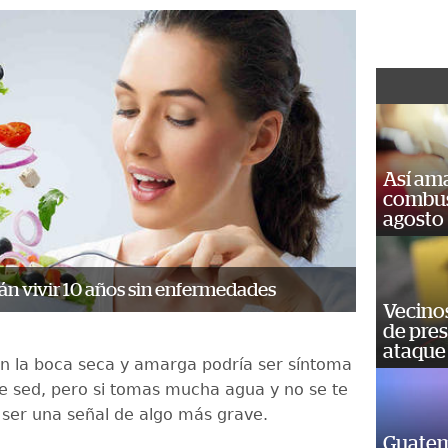
Así ama
combust
agosto
rán vivir 10 años sin enfermedades
Vecino
de pre
ataque
n la boca seca y amarga podría ser síntoma
e sed, pero si tomas mucha agua y no se te
a ser una señal de algo más grave.
Guatem