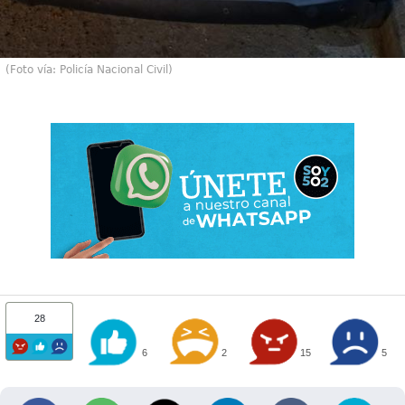
(Foto vía: Policía Nacional Civil)
28
6
2
15
5