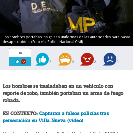
Los hombres portaban insignias y uniformes de las autoridades para pasar
desapercibidos. (Foto vía: Policía Nacional Civil)
10
8
0
2
0
Los hombres se trasladaban en un vehículo con
reporte de robo, también portaban un arma de fuego
robada.
EN CONTEXTO:
Capturan a falsos policías tras
persecución en Villa Nueva (video)