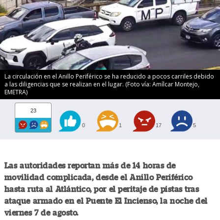
La circulación en el Anillo Periférico se ha reducido a pocos carriles debido
a las diligencias que se realizan en el lugar. (Foto vía: Amílcar Montejo,
EMETRA)
23
0
1
17
5
Las autoridades reportan más de 14 horas de
movilidad complicada, desde el Anillo Periférico
hasta ruta al Atlántico, por el peritaje de pistas tras
ataque armado en el Puente El Incienso, la noche del
viernes 7 de agosto.