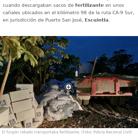
cuando descargaban sacos de
fertilizante
en unos
cañales ubicados en el kilómetro 98 de la ruta CA-9 Sur,
en jurisdicción de Puerto San José,
Escuintla
.
El furgón robado transportaba fertilizante. (Foto: Policía Nacional Civil)