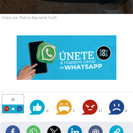
(Foto vía: Policía Nacional Civil)
31
6
2
17
6