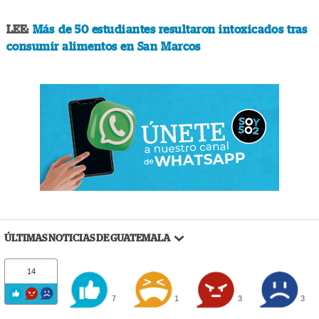
LEE:
Más de 50 estudiantes resultaron intoxicados tras
consumir alimentos en San Marcos
ÚLTIMAS NOTICIAS DE GUATEMALA
14
7
1
3
3