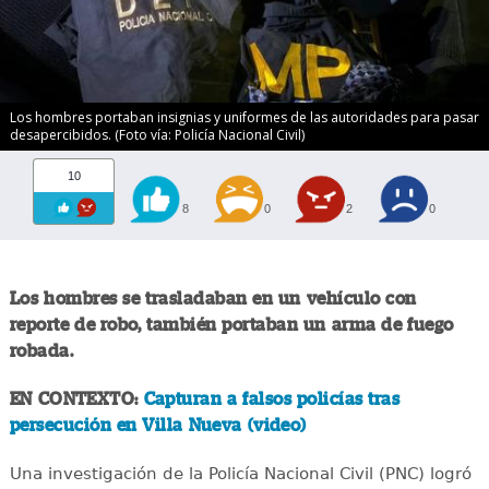
Los hombres portaban insignias y uniformes de las autoridades para pasar
desapercibidos. (Foto vía: Policía Nacional Civil)
10
8
0
2
0
Los hombres se trasladaban en un vehículo con
reporte de robo, también portaban un arma de fuego
robada.
EN CONTEXTO:
Capturan a falsos policías tras
persecución en Villa Nueva (video)
Una investigación de la Policía Nacional Civil (PNC) logró