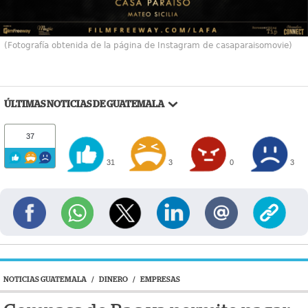
(Fotografía obtenida de la página de Instagram de casaparaisomovie)
ÚLTIMAS NOTICIAS DE GUATEMALA
37
31
3
0
3
NOTICIAS GUATEMALA
/
DINERO
/
EMPRESAS