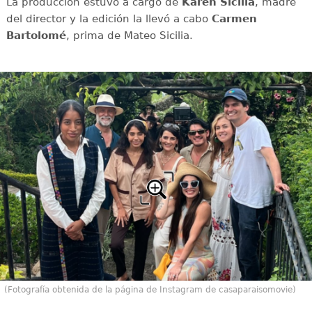
La producción estuvo a cargo de
Karen Sicilia
, madre
del director y la edición la llevó a cabo
Carmen
Bartolomé
, prima de Mateo Sicilia.
(Fotografía obtenida de la página de Instagram de casaparaisomovie)