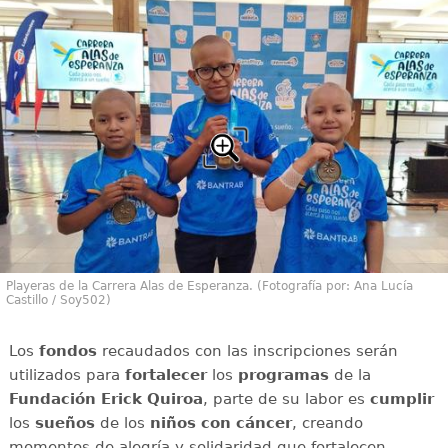
Playeras de la Carrera Alas de Esperanza. (Fotografía por: Ana Lucía
Castillo / Soy502)
Los
fondos
recaudados con las inscripciones serán
utilizados para
fortalecer
los
programas
de la
Fundación Erick Quiroa
, parte de su labor es
cumplir
los
sueños
de los
niños con cáncer
, creando
momentos de alegría y solidaridad que fortalecen