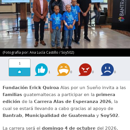
(Fotografía por: Ana Lucía Castillo / Soy502)
1
1
0
0
0
Fundación Erick Quiroa
Alas por un Sueño invita a las
familias
guatemaltecas a participar en la
primera
edición
de la
Carrera Alas de Esperanza 2026
, la
cual se estará llevando a cabo gracias al apoyo de
Bantrab
,
Municipalidad de Guatemala
y
Soy502
.
La carrera será el
domingo 4 de octubre
del 2026,