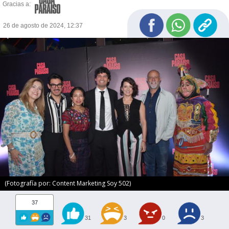
Gracias a:
26 de agosto de 2024, 12:37
(Fotografía por: Content Marketing Soy 502)
37
31
3
0
3