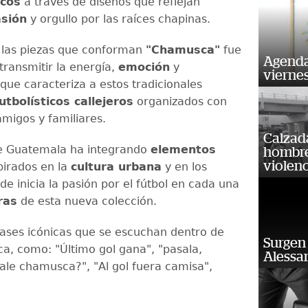
cos
a través de diseños que reflejan
sión
y orgullo por las raíces chapinas.
 las piezas que conforman
"Chamusca"
fue
Agenda
transmitir la energía,
emoción
y
vierne
que caracteriza a estos tradicionales
utbolísticos callejeros
organizados con
amigos y familiares.
Calzada
e Guatemala ha integrando
elementos
hombre 
violenc
pirados en la
cultura urbana
y en los
e inicia la pasión por el fútbol en cada una
ras
de esta nueva colección.
ases icónicas que se escuchan dentro de
Surgen 
, como: "Último gol gana", "pasala,
Alessan
Sale chamusca?", "Al gol fuera camisa",