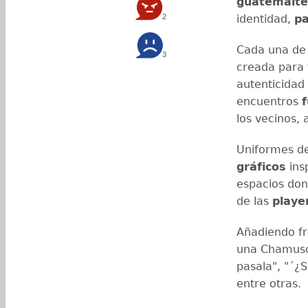
guatemalte
2
identidad,
pa
Cada una de
3
creada para 
autenticidad 
encuentros
f
los vecinos, 
Uniformes d
gráficos
ins
espacios dond
de las
playe
Añadiendo fr
una Chamusca
pasala", "´¿
entre otras.