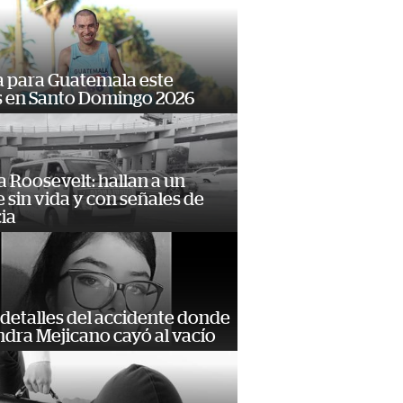
 para Guatemala este
s en Santo Domingo 2026
 Roosevelt: hallan a un
sin vida y con señales de
ia
detalles del accidente donde
dra Mejicano cayó al vacío