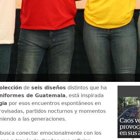
olección
de
seis diseños
distintos que ha
niformes de Guatemala
, está inspirada
gia
por esos encuentros espontáneos en
ovisadas, partidos nocturnos y momentos
niendo a las generaciones.
Caos ve
provoc
en sus
 busca conectar emocionalmente con los