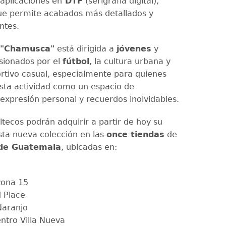
aplicaciones en
DTF
(serigrafía digital),
ue permite acabados más detallados y
ntes.
"Chamusca"
está dirigida a
jóvenes
y
ionados por el
fútbol
, la cultura urbana y
portivo casual, especialmente para quienes
sta actividad como un espacio de
 expresión personal y recuerdos inolvidables.
tecos podrán adquirir a partir de hoy su
sta nueva colección en las
once tiendas
de
de Guatemala
, ubicadas en:
zona 15
 Place
Naranjo
ntro Villa Nueva