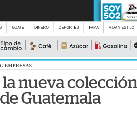
VERS
S
GUATE
DINERO
DEPORTES
FAMA
VIDA Y ESTILO
O
/
EMPRESAS
la nueva colección
 de Guatemala