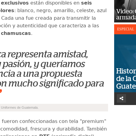
 exclusivos
están disponibles en
seis
olores
: blanco, negro, amarillo, celeste, azul
Video:
armada
. Cada una fue creada para transmitir la
ción y autenticidad que caracteriza a las
ESPECIAL
s
chamuscas
.
a representa amistad,
 pasión, y queríamos
Histor
encia a una propuesta
de la 
on mucho significado para
Guat
”
e Uniformes de Guatemala.
s
fueron confeccionadas con tela "premium"
 comodidad, frescura y durabilidad. También