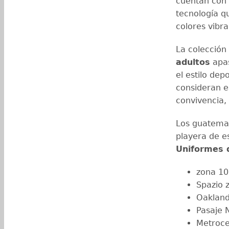
cuentan con 
tecnología q
colores vibra
La colección
adultos
apas
el estilo de
consideran e
convivencia,
Los guatemal
playera de e
Uniformes 
zona 10
Spazio 
Oakland
Pasaje 
Metroce