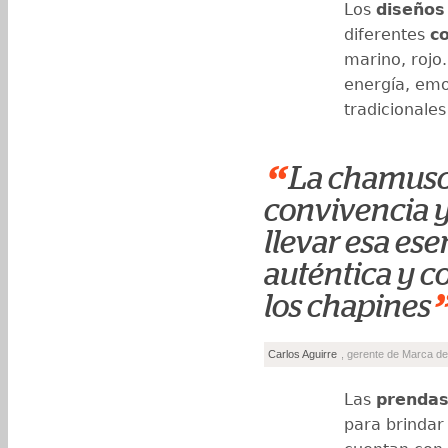
Los
diseños
diferentes
c
marino, rojo
energía, emo
tradicionale
“
La chamusc
convivencia y
llevar esa es
auténtica y c
los chapines
Carlos Aguirre
, gerente de Marca d
Las
prenda
para brindar