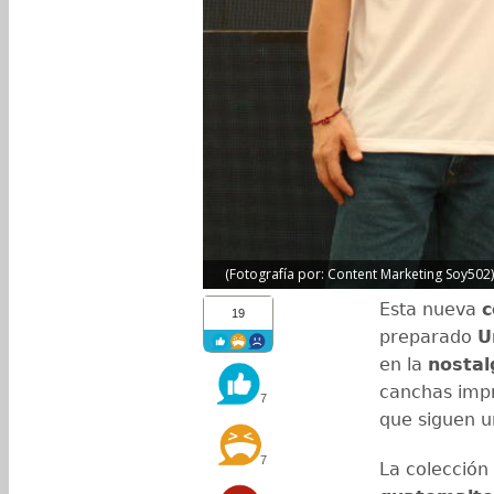
(Fotografía por: Content Marketing Soy502)
Esta nueva
c
19
preparado
U
en la
nostal
canchas impr
7
que siguen u
7
La colección