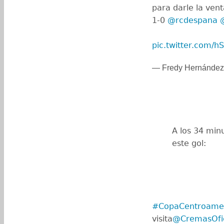
para darle la ve
1-0
@rcdespana
pic.twitter.com/h
— Fredy Hernánde
A los 34 min
este gol:
#CopaCentroame
visita
@CremasOfic