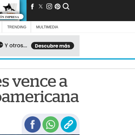
IÓN IMPRESA
TRENDING
MULTIMEDIA
s vence a
roamericana