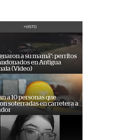
+VISTO
enaron a su mamá": perritos
andonados en Antigua
ala (Video)
an a 10 personas que
n soterradas en carretera a
ador