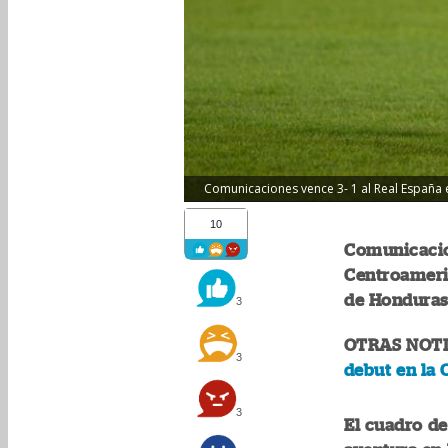
Comunicaciones vence 3- 1 al Real España 
10
Comunicacio
Centroameri
de Honduras
3
OTRAS NOTI
3
debut en la
3
El cuadro de