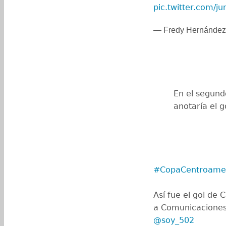
pic.twitter.com/j
— Fredy Hernánde
En el segund
anotaría el g
#CopaCentroame
Así fue el gol de
a Comunicacione
@soy_502