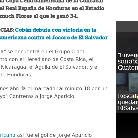
 la Copa Centroamericana de la Concacaf
el Real España de Honduras en el Estadio
uch Flores al que le ganó 3-1.
CIAS:
Cobán debuta con victoria en la
americana contra el Jocoro de El Salvador
ma" se encuentra en el Grupo C del
"Enven
nto con el Herediano de Costa Rica, el
son ab
Nicaragua, el Águila de El Salvador, y el
Guatem
 de Honduras.
es abriría el marcador al minuto 18 por un
Rescat
yo" Contreras a Jorge Aparicio.
quedaro
El Salv
ricana
así fue el gol de Jorge Aparicio