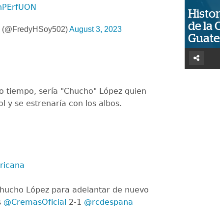
unPErfUON
Histor
de la 
z (@FredyHSoy502)
August 3, 2023
Guat
o tiempo, sería "Chucho" López quien
ol y se estrenaría con los albos.
ricana
 Chucho López para adelantar de nuevo
s
@CremasOficial
2-1
@rcdespana