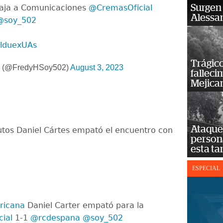
Surgen 
ntaja a Comunicaciones
@CremasOficial
Alessan
@soy_502
SlduexUAs
Trágico
z (@FredyHSoy502)
August 3, 2023
falleci
Mejica
Ataque 
utos Daniel Cártes empató el encuentro con
persona
esta ta
ESPECIAL
ricana
Daniel Carter empató para la
ial
1-1
@rcdespana
@soy_502