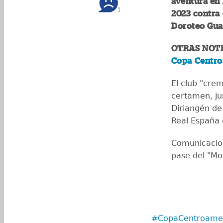
aventura en
1
2023 contra 
Doroteo Guam
OTRAS NOTI
Copa Centro
El club "cre
certamen, ju
Diriangén de 
Real España
Comunicacion
pase del "Mo
#CopaCentroame