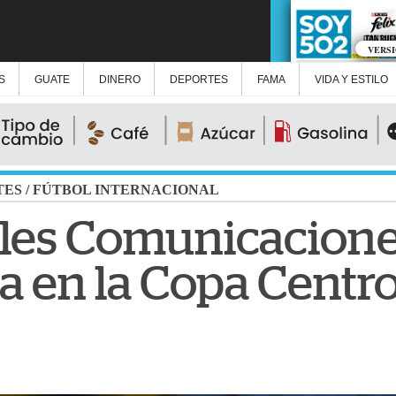
VERS
S
GUATE
DINERO
DEPORTES
FAMA
VIDA Y ESTILO
TES
/
FÚTBOL INTERNACIONAL
oles Comunicacione
a en la Copa Cent