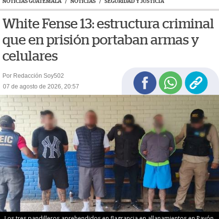
NOTICIAS GUATEMALA
/
NOTICIAS
/
SEGURIDAD Y JUSTICIA
White Fense 13: estructura criminal
que en prisión portaban armas y
celulares
Por Redacción Soy502
07 de agosto de 2026, 20:57
Los tres pandilleros aprehendidos en flagrancia en allanamientos en Pavón