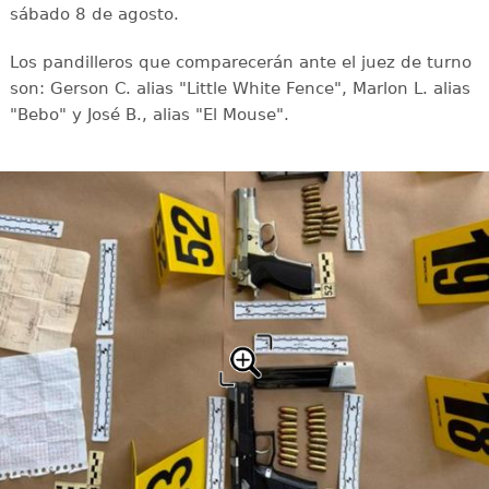
sábado 8 de agosto.
Los pandilleros que comparecerán ante el juez de turno
son: Gerson C. alias "Little White Fence", Marlon L. alias
"Bebo" y José B., alias "El Mouse".