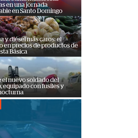
as en una jornada
dable en Santo Domingo
a y diésel más caros: el
o en precios de productos de
sta Básica
e el nuevo soldado del
o, equipado con fusiles y
 nocturna