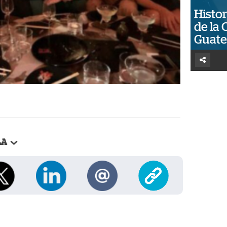
Histor
de la 
Guat
LA