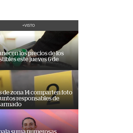
+VISTO
necen los precios de los
ibles este jueves 6 de
s de zona 14 comparten foto
suntos responsables de
 armado
ala suma numerosas