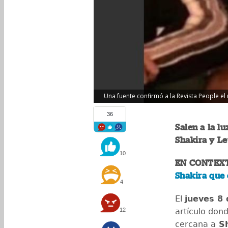
Una fuente confirmó a la Revista People el
36
Salen a la l
Shakira y L
10
EN CONTEX
Shakira que 
4
El
jueves 8 
12
artículo don
cercana a
Sh