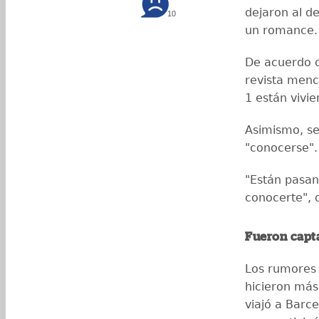
dejaron al d
10
un romance.
De acuerdo c
revista menci
1 están vivi
Asimismo, se
"conocerse".
"Están pasan
conocerte", 
Fueron capt
Los rumores 
hicieron más
viajó a Barc