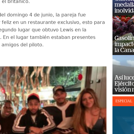
 el británico.
medall
inolvi
el domingo 4 de junio, la pareja fue
feliz en un restaurante exclusivo, esto para
segundo lugar que obtuvo Lewis en la
 En el lugar también estaban presentes
Gasolin
impact
 amigos del piloto.
la Cana
Así luc
Ejércit
visión
ESPECIAL