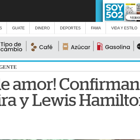
VERS
S
GUATE
DINERO
DEPORTES
FAMA
VIDA Y ESTILO
GENTE
de amor! Confirma
ira y Lewis Hamilt