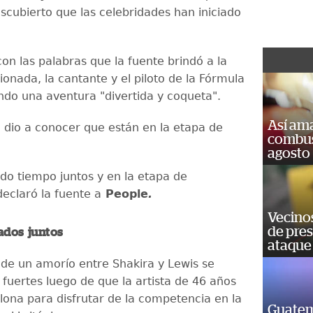
escubierto que las celebridades han iniciado
on las palabras que la fuente brindó a la
onada, la cantante y el piloto de la Fórmula
endo una aventura "divertida y coqueta".
Así ama
 dio a conocer que están en la etapa de
combust
agosto
do tiempo juntos y en la etapa de
declaró la fuente a
People
.
Vecino
de pre
ados juntos
ataque
de un amorío entre Shakira y Lewis se
 fuertes luego de que la artista de 46 años
elona para disfrutar de la competencia en la
Guatem