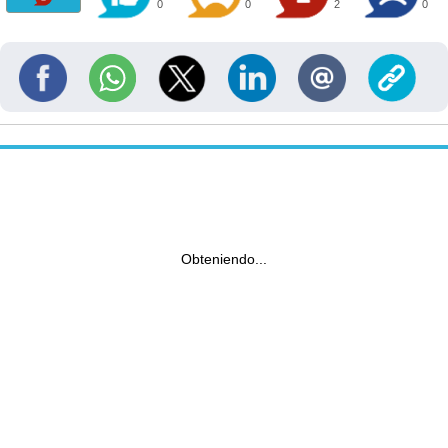
0
0
2
0
Obteniendo...