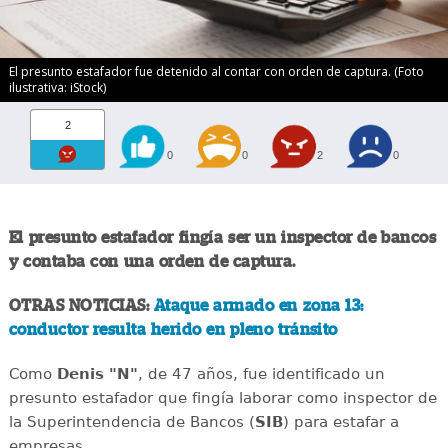
El presunto estafador fue detenido al contar con orden de captura. (Foto
ilustrativa: iStock)
2
0
0
2
0
El presunto estafador fingía ser un inspector de bancos
y contaba con una orden de captura.
OTRAS NOTICIAS:
Ataque armado en zona 13:
conductor resulta herido en pleno tránsito
Como
Denis "N"
, de 47 años, fue identificado un
presunto estafador que fingía laborar como inspector de
la Superintendencia de Bancos (
SIB
) para estafar a
empresas.