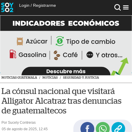
Login
/
Registrarme
NOTICIAS GUATEMALA
/
NOTICIAS
/
SEGURIDAD Y JUSTICIA
La cónsul nacional que visitará
Alligator Alcatraz tras denuncias
de guatemaltecos
Por Sucely Contreras
05 de agosto de 2025, 12:45