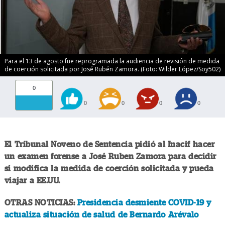
Para el 13 de agosto fue reprogramada la audiencia de revisión de medida
de coerción solicitada por José Rubén Zamora. (Foto: Wilder López/Soy502)
0
0
0
0
0
El Tribunal Noveno de Sentencia pidió al Inacif hacer
un examen forense a José Ruben Zamora para decidir
si modifica la medida de coerción solicitada y pueda
viajar a EE.UU.
OTRAS NOTICIAS:
Presidencia desmiente COVID-19 y
actualiza situación de salud de Bernardo Arévalo