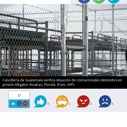
Cancillería de Guatemala verifica situación de connacionales detenidos en
prisión Alligator Alcatraz, Florida. (Foto: AFP)
17
9
1
3
4