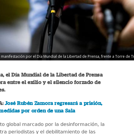
anifestación por el Día Mundial de la Libertad de Prensa, frente a Torre de Trib
, el Día Mundial de la Libertad de Prensa
 entre el exilio y el silencio forzado de
es.
A:
José Rubén Zamora regresará a prisión,
 medidas por orden de una Sala
to global marcado por la desinformación, la
tra periodistas y el debilitamiento de las