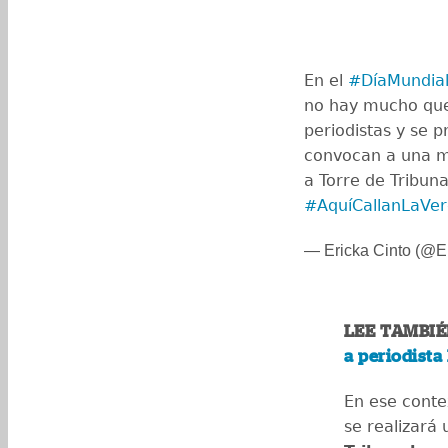
En el
#DíaMundial
no hay mucho que 
periodistas y se 
convocan a una ma
a Torre de Tribun
#AquíCallanLaVe
— Ericka Cinto (@E
LEE TAMBIÉ
a periodista
En ese conte
se realizará