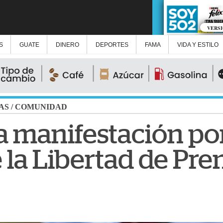
VERS
S
GUATE
DINERO
DEPORTES
FAMA
VIDA Y ESTILO
AS
/
COMUNIDAD
 manifestación por
 la Libertad de Pre