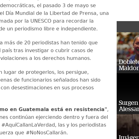
s democráticas, el pasado 3 de mayo se
 Día Mundial de la Libertad de Prensa, una
mada por la UNESCO para recordar la
de un periodismo libre e independiente.
 más de 20 periodistas han tenido que
país tras investigar o cubrir casos de
 violaciones a los derechos humanos.
Doblet
Maldon
n lugar de protegerlos, los persigue,
enas de funcionarios señalados han sido
 con desestimaciones en sus procesos
Surgen 
Alessan
smo en Guatemala está en resistencia"
,
nes continúan ejerciendo dentro y fuera del
 #AquíCallanLaVerdad, las y los periodistas
fuerza que #NoNosCallarán.
Imágene