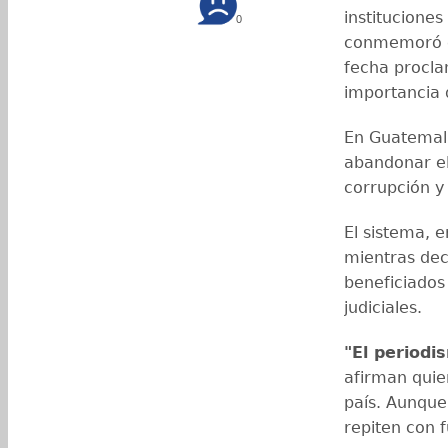
institucione
0
conmemoró el
fecha procla
importancia 
En Guatemala
abandonar el 
corrupción y
El sistema, e
mientras dec
beneficiados
judiciales.
"El periodi
afirman quie
país. Aunque
repiten con 