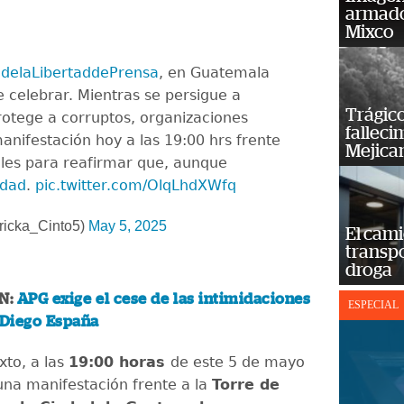
armado
Mixco
delaLibertaddePrensa
, en Guatemala
celebrar. Mientras se persigue a
Trágico
protege a corruptos, organizaciones
falleci
nifestación hoy a las 19:00 hrs frente
Mejica
ales para reafirmar que, aunque
rdad
.
pic.twitter.com/OlqLhdXWfq
ricka_Cinto5)
May 5, 2025
El cam
transp
droga
N:
APG exige el cese de las intimidaciones
ESPECIAL
 Diego España
xto, a las
19:00 horas
de este 5 de mayo
 una manifestación frente a la
Torre de