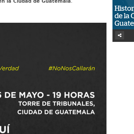
 en la Ciudad de Guatemala
.
Histor
de la 
Guat