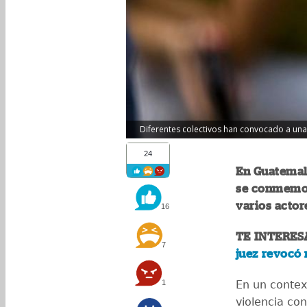
Diferentes colectivos han convocado a una m
24
En Guatemala
se conmemora
varios actor
16
TE INTERES
7
juez revocó
1
En un contex
violencia con