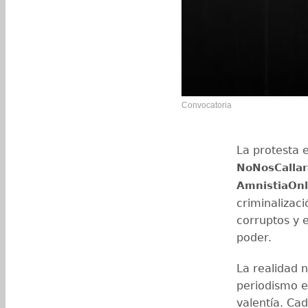
Convocatoria
La protesta 
NoNosCalla
AmnistiaOnl
criminalizaci
corruptos y e
poder.
La realidad n
periodismo e
valentía. Ca