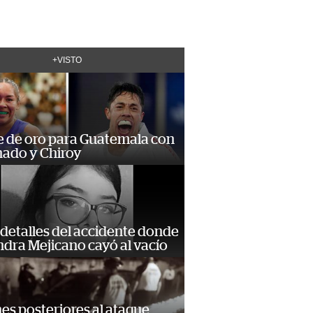
+VISTO
e de oro para Guatemala con
ado y Chiroy
detalles del accidente donde
dra Mejicano cayó al vacío
s posteriores al ataque