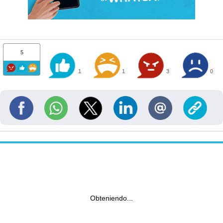
5
1
1
3
0
Obteniendo...