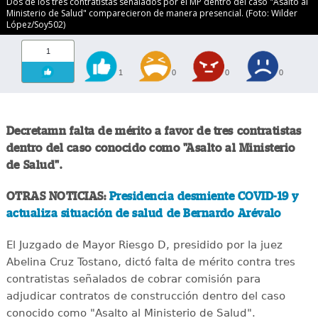
Dos de los tres contratistas señalados por el MP dentro del caso "Asalto al
Ministerio de Salud" comparecieron de manera presencial. (Foto: Wilder
López/Soy502)
1
1
0
0
0
Decretamn falta de mérito a favor de tres contratistas
dentro del caso conocido como "Asalto al Ministerio
de Salud".
OTRAS NOTICIAS:
Presidencia desmiente COVID-19 y
actualiza situación de salud de Bernardo Arévalo
El Juzgado de Mayor Riesgo D, presidido por la juez
Abelina Cruz Tostano, dictó falta de mérito contra tres
contratistas señalados de cobrar comisión para
adjudicar contratos de construcción dentro del caso
conocido como "Asalto al Ministerio de Salud".