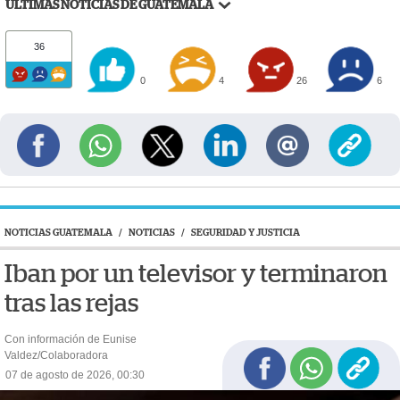
ÚLTIMAS NOTICIAS DE GUATEMALA
36
0
4
26
6
NOTICIAS GUATEMALA
/
NOTICIAS
/
SEGURIDAD Y JUSTICIA
Iban por un televisor y terminaron
tras las rejas
Con información de Eunise
Valdez/Colaboradora
07 de agosto de 2026, 00:30