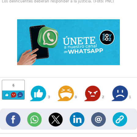
Los delincuentes deberán responder a la justicia. (Foto: PNC)
6
3
0
2
1