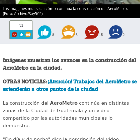
Las imágenes muestran cómo continúa la construcción del AeroMetro.
(Foto: Archivo/Soy502)
31
8
6
15
2
Imágenes muestran los avances en la construcción del
AeroMetro en la ciudad.
OTRAS NOTICIAS:
¡Atención! Trabajos del AeroMetro se
extenderán a otros puntos de la ciudad
La construcción del
AeroMetro
continúa en distintas
zonas de la Ciudad de Guatemala y un video
compartido por las autoridades municipales lo
demuestra.
"De día y de noche" dice la descripción del video