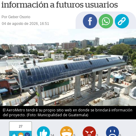
información a futuros usuarios
Por Geber Osorio
04 de agosto de 2026, 16:51
El AeroMetro tendrá su propio sitio web en donde se brindará información
del proyecto. (Foto: Municipalidad de Guatemala)
27
14
5
3
5