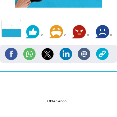
0
0
0
0
0
Obteniendo...