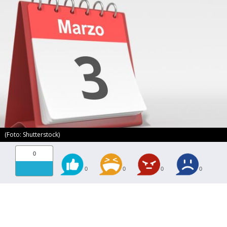
(Foto: Shutterstock)
0
0
0
0
0