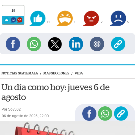
19
11
1
2
5
NOTICIAS GUATEMALA
/
MAS SECCIONES
/
VIDA
Un día como hoy: jueves 6 de
agosto
Por Soy502
06 de agosto de 2026, 22:00