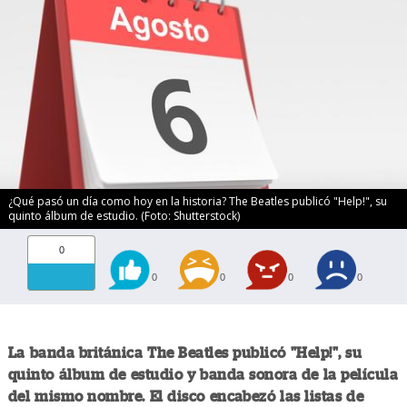
¿Qué pasó un día como hoy en la historia? The Beatles publicó "Help!", su
quinto álbum de estudio. (Foto: Shutterstock)
0
0
0
0
0
La banda británica The Beatles publicó "Help!", su
quinto álbum de estudio y banda sonora de la película
del mismo nombre. El disco encabezó las listas de