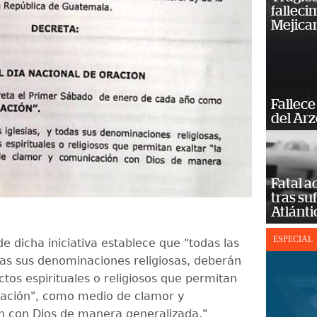
falleci
Mejica
Fallece
del Ar
Fatal 
tras su
Atlánti
ESPECIAL
de dicha iniciativa establece
que "
todas las
as sus denominaciones
religiosas
,
deberán
actos espirituales
o religiosos
que permitan
ración"
, como medio de clamor y
 con Dios de manera generalizada."