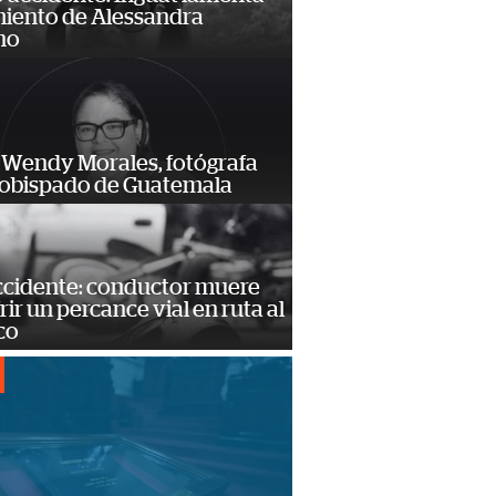
miento de Alessandra
no
 Wendy Morales, fotógrafa
zobispado de Guatemala
accidente: conductor muere
frir un percance vial en ruta al
co