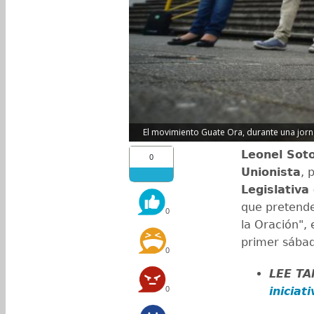
El movimiento Guate Ora, durante una jorna
Leonel Sot
0
Unionista
, 
Legislativa
que pretende
0
la Oración", 
primer sába
0
LEE T
0
iniciat