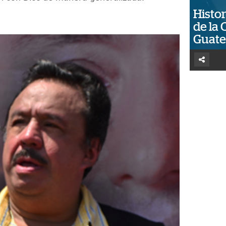
Histor
de la 
Guat