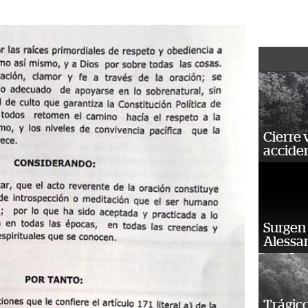
Cierre 
acciden
Surgen 
Alessan
Trágico