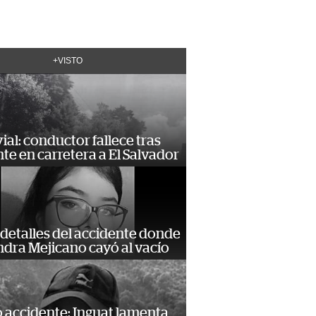
+VISTO
vial: conductor fallece tras
te en carretera a El Salvador
detalles del accidente donde
dra Mejicano cayó al vacío
 accidente: Inguat lamenta