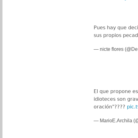
Pues hay que deci
sus propios peca
— nicte flores (@De
El que propone es
idioteces son gra
oración"????
pic.
— MarioE.Archila (