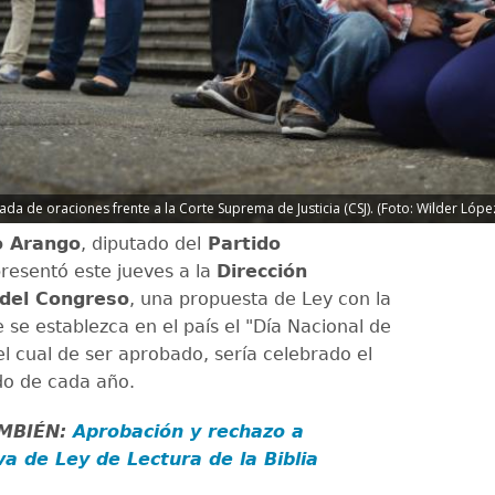
da de oraciones frente a la Corte Suprema de Justicia (CSJ). (Foto: Wilder Lóp
o Arango
, diputado del
Partido
presentó este jueves a la
Dirección
 del Congreso
, una propuesta de Ley con la
 se establezca en el país el "Día Nacional de
el cual de ser aprobado, sería celebrado el
do de cada año.
AMBIÉN:
Aprobación y rechazo a
iva de Ley de Lectura de la Biblia