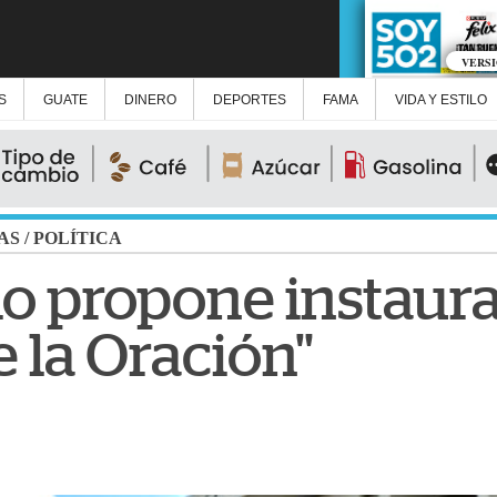
VERS
S
GUATE
DINERO
DEPORTES
FAMA
VIDA Y ESTILO
AS
/
POLÍTICA
o propone instaurar
 la Oración"