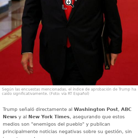
Según las encuestas mencionadas, el índice de aprobación de Trump ha
caído significativamente. (Foto: vía RT Español)
Trump señaló directamente al
Washington Post
,
ABC
News
y al
New York Times
, asegurando que estos
medios son "enemigos del pueblo" y publican
principalmente noticias negativas sobre su gestión, sin