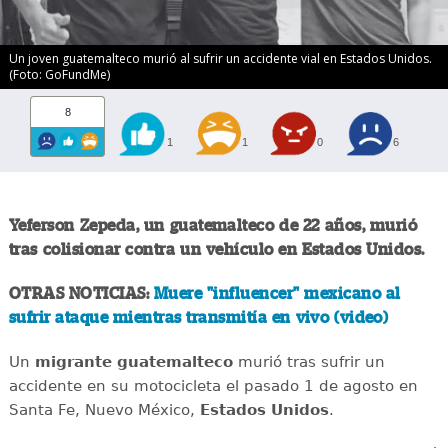
Un joven guatemalteco murió al sufrir un accidente vial en Estados Unidos.
(Foto: GoFundMe)
8
1
1
0
6
Yeferson Zepeda, un guatemalteco de 22 años, murió
tras colisionar contra un vehículo en Estados Unidos.
OTRAS NOTICIAS:
Muere "influencer" mexicano al
sufrir ataque mientras transmitía en vivo (video)
Un
migrante
guatemalteco
murió tras sufrir un
accidente en su motocicleta el pasado 1 de agosto en
Santa Fe, Nuevo México,
Estados
Unidos
.