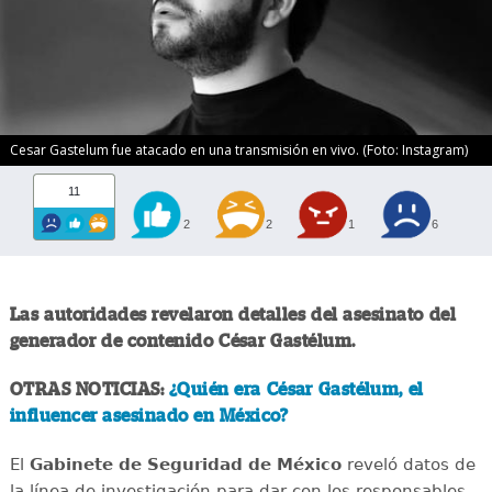
Cesar Gastelum fue atacado en una transmisión en vivo. (Foto: Instagram)
11
2
2
1
6
Las autoridades revelaron detalles del asesinato del
generador de contenido César Gastélum.
OTRAS NOTICIAS:
¿Quién era César Gastélum, el
influencer asesinado en México?
El
Gabinete de Seguridad de México
reveló datos de
la línea de investigación para dar con los responsables