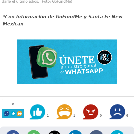
darle el último adiós. (Foto: GoFundMe)
*Con información de GoFundMe y Santa Fe New
Mexican
8
1
1
0
6