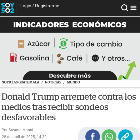
Login
/
Registrarme
NOTICIAS GUATEMALA
/
NOTICIAS
/
MUNDO
Donald Trump arremete contra los
medios tras recibir sondeos
desfavorables
Por Susana Manai
28 de abril de 2025, 14:32