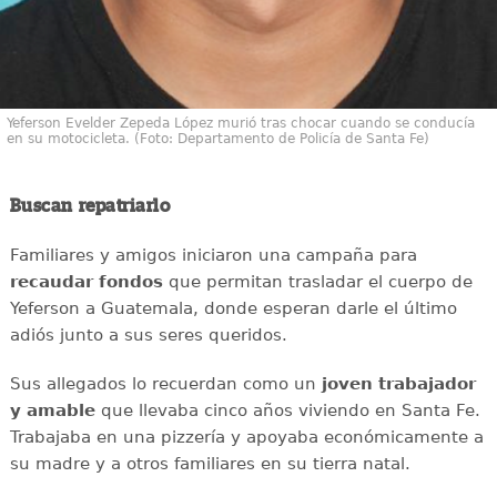
Yeferson Evelder Zepeda López murió tras chocar cuando se conducía
en su motocicleta. (Foto: Departamento de Policía de Santa Fe)
Buscan repatriarlo
Familiares y amigos iniciaron una campaña para
recaudar
fondos
que permitan trasladar el cuerpo de
Yeferson a Guatemala, donde esperan darle el último
adiós junto a sus seres queridos.
Sus allegados lo recuerdan como un
joven
trabajador
y amable
que llevaba cinco años viviendo en Santa Fe.
Trabajaba en una pizzería y apoyaba económicamente a
su madre y a otros familiares en su tierra natal.