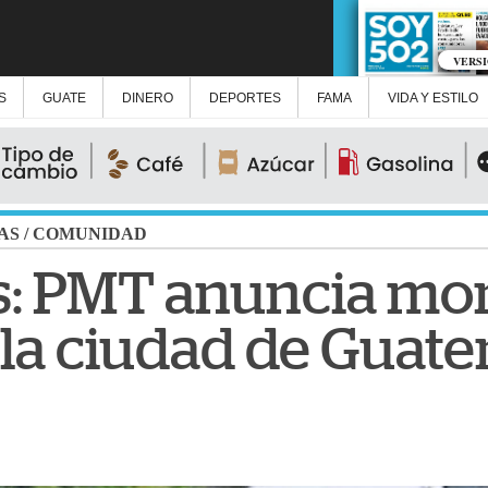
VERS
S
GUATE
DINERO
DEPORTES
FAMA
VIDA Y ESTILO
AS
/
COMUNIDAD
: PMT anuncia mon
n la ciudad de Guat