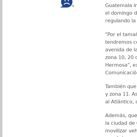
Guatemala in
6
el domingo d
regulando la
"Por el tama
tendremos co
avenida de l
zona 10, 20 c
Hermosa", ex
Comunicació
También que 
y zona 11. As
al Atlántico,
Además, que 
la ciudad de
movilizar ve