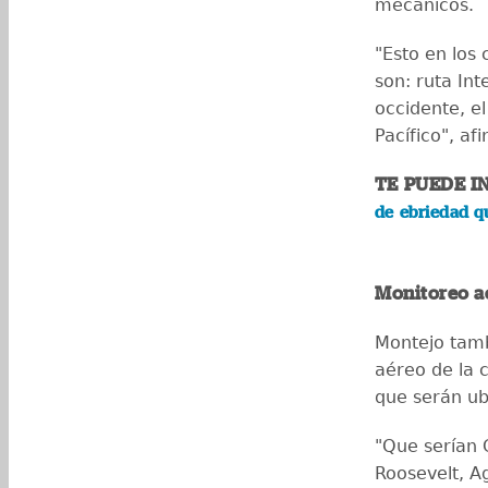
mecánicos.
"Esto en los 
son: ruta In
occidente, el
Pacífico", a
TE PUEDE I
de ebriedad q
Monitoreo a
Montejo tamb
aéreo de la c
que serán ub
"Que serían C
Roosevelt, A