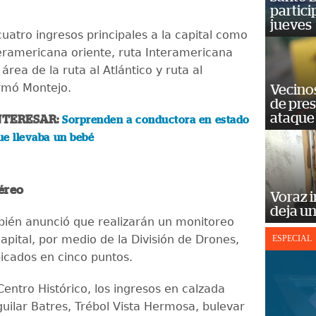
partici
jueves
cuatro ingresos principales a la capital como
teramericana oriente, ruta Interamericana
 área de la ruta al Atlántico y ruta al
firmó Montejo.
Vecino
de pre
ataque
NTERESAR:
Sorprenden a conductora en estado
ue llevaba un bebé
éreo
Voraz i
deja un
ién anunció que realizarán un monitoreo
apital, por medio de la División de Drones,
ESPECIAL
icados en cinco puntos.
entro Histórico, los ingresos en calzada
guilar Batres, Trébol Vista Hermosa, bulevar