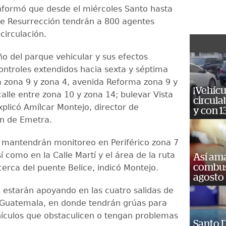
formó que desde el miércoles Santo hasta
e Resurrección tendrán a 800 agentes
 circulación.
ño del parque vehicular y sus efectos
ntroles extendidos hacia sexta y séptima
a zona 9 y zona 4, avenida Reforma zona 9 y
¡Vehícu
alle entre zona 10 y zona 14; bulevar Vista
circula
plicó Amílcar Montejo, director de
y con 1
n de Emetra.
mantendrán monitoreo en Periférico zona 7
í como en la Calle Martí y el área de la ruta
Así ama
combust
 cerca del puente Belice, indicó Montejo.
agosto
estarán apoyando en las cuatro salidas de
 Guatemala, en donde tendrán grúas para
hículos que obstaculicen o tengan problemas
Santo D