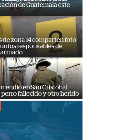
pación de Guatemala este
s de zona 14 comparten foto
suntos responsables de
 armado
ncendio en San Cristóbal
 perro fallecido y otro herido