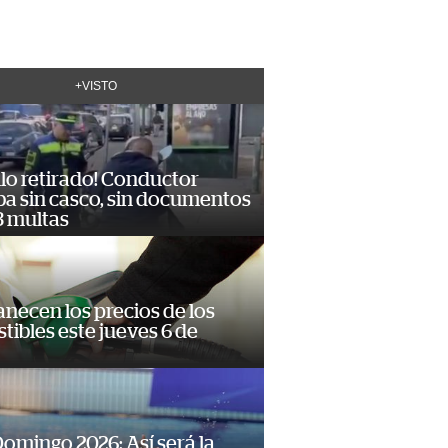
+VISTO
lo retirado! Conductor
ba sin casco, sin documentos
3 multas
necen los precios de los
ibles este jueves 6 de
omingo 2026: Así será la