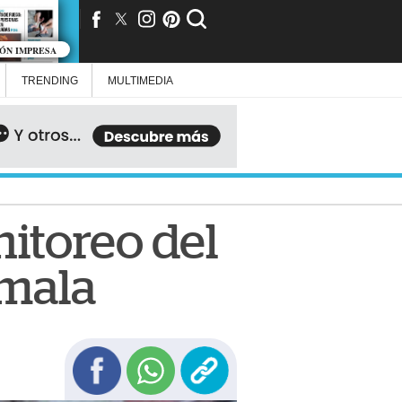
IÓN IMPRESA
TRENDING
MULTIMEDIA
itoreo del
emala