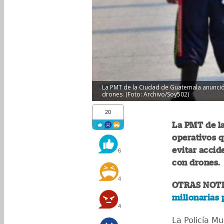
La PMT de la Ciudad de Guatemala anunció 
drones. (Foto: Archivo/Soy502)
20
La PMT de l
operativos q
evitar accid
6
con drones.
4
OTRAS NOTI
millonarias 
4
La Policía Mu