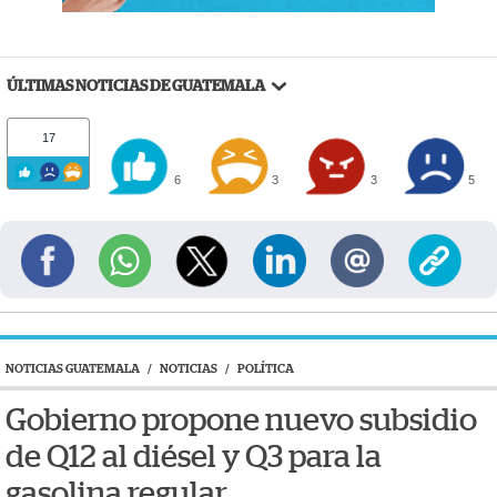
ÚLTIMAS NOTICIAS DE GUATEMALA
17
6
3
3
5
NOTICIAS GUATEMALA
/
NOTICIAS
/
POLÍTICA
Gobierno propone nuevo subsidio
de Q12 al diésel y Q3 para la
gasolina regular