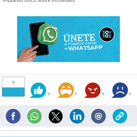
Impuesto Único Sobre Inmuebles.
0
0
0
0
0