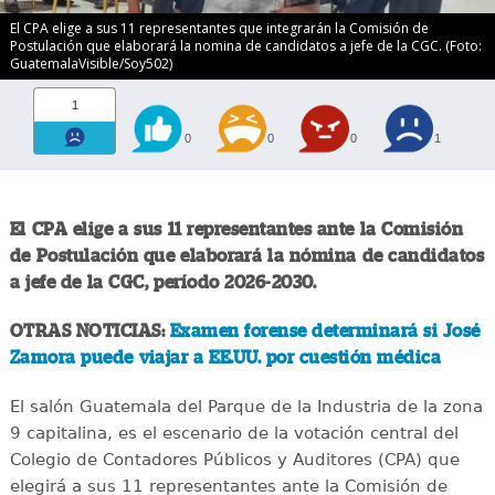
El CPA elige a sus 11 representantes que integrarán la Comisión de
Postulación que elaborará la nomina de candidatos a jefe de la CGC. (Foto:
GuatemalaVisible/Soy502)
1
0
0
0
1
El CPA elige a sus 11 representantes ante la Comisión
de Postulación que elaborará la nómina de candidatos
a jefe de la CGC, período 2026-2030.
OTRAS NOTICIAS:
Examen forense determinará si José
Zamora puede viajar a EE.UU. por cuestión médica
El salón Guatemala del Parque de la Industria de la zona
9 capitalina, es el escenario de la votación central del
Colegio de Contadores Públicos y Auditores (CPA) que
elegirá a sus 11 representantes ante la Comisión de