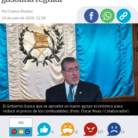
Por Carlos Álvarez
24 de julio de 2026, 21:58
El Gobierno busca que se apruebe un nuevo apoyo económico para
reducir el precio de los combustibles. (Foto: Óscar Rivas / Colaborador)
151
0
12
127
12