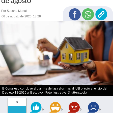
de agosto
Por Susana Manai
06 de agosto de 2026, 18:28
El Congreso concluye el trámite de las reformas al IUSI previo al envío del
Decreto 18-2026 al Ejecutivo. (Foto ilustrativa: Shutterstock)
0
0
0
0
0