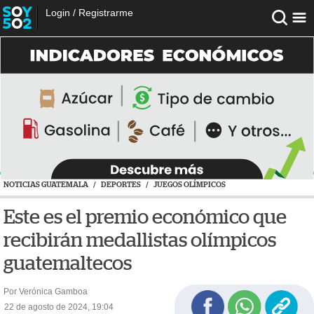
Login
/
Registrarme
NOTICIAS GUATEMALA
/
DEPORTES
/
JUEGOS OLÍMPICOS
Este es el premio económico que
recibirán medallistas olímpicos
guatemaltecos
Por Verónica Gamboa
22 de agosto de 2024, 19:04