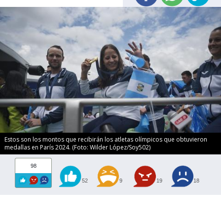
Estos son los montos que recibirán los atletas olímpicos que obtuvieron
medallas en París 2024. (Foto: Wilder López/Soy502)
98
52
9
19
18