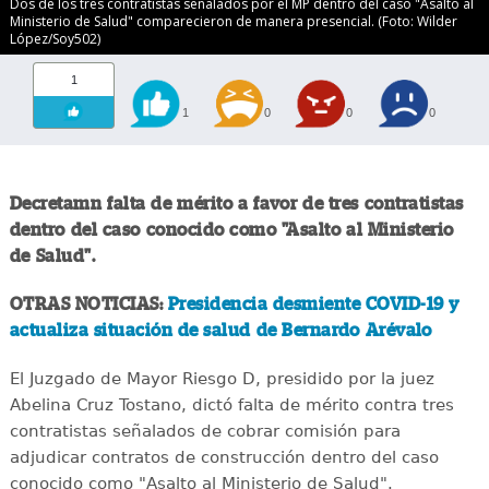
Dos de los tres contratistas señalados por el MP dentro del caso "Asalto al
Ministerio de Salud" comparecieron de manera presencial. (Foto: Wilder
López/Soy502)
1
1
0
0
0
Decretamn falta de mérito a favor de tres contratistas
dentro del caso conocido como "Asalto al Ministerio
de Salud".
OTRAS NOTICIAS:
Presidencia desmiente COVID-19 y
actualiza situación de salud de Bernardo Arévalo
El Juzgado de Mayor Riesgo D, presidido por la juez
Abelina Cruz Tostano, dictó falta de mérito contra tres
contratistas señalados de cobrar comisión para
adjudicar contratos de construcción dentro del caso
conocido como "Asalto al Ministerio de Salud".