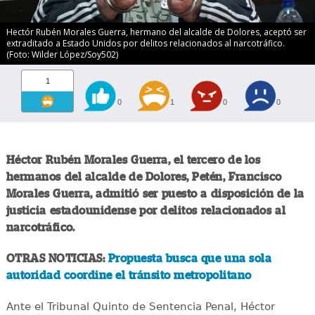
Hectór Rubén Morales Guerra, hermano del alcalde de Dolores, aceptó ser
extraditado a Estado Unidos por delitos relacionados al narcotráfico.
(Foto: Wilder López/Soy502)
1
0
1
0
0
Héctor Rubén Morales Guerra, el tercero de los
hermanos del alcalde de Dolores, Petén, Francisco
Morales Guerra, admitió ser puesto a disposición de la
justicia estadounidense por delitos relacionados al
narcotráfico.
OTRAS NOTICIAS:
Propuesta busca que una sola
autoridad coordine el tránsito metropolitano
Ante el Tribunal Quinto de Sentencia Penal, Héctor