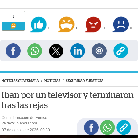
1
0
1
0
0
NOTICIAS GUATEMALA
/
NOTICIAS
/
SEGURIDAD Y JUSTICIA
Iban por un televisor y terminaron
tras las rejas
Con información de Eunise
Valdez/Colaboradora
07 de agosto de 2026, 00:30