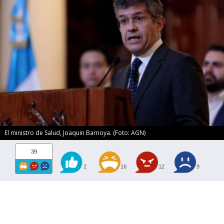
El ministro de Salud, Joaquin Barnoya. (Foto: AGN)
39
2
16
12
9