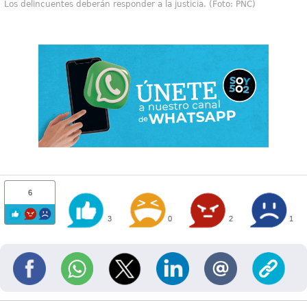
Los delincuentes deberán responder a la justicia. (Foto: PNC)
6
3
0
2
1