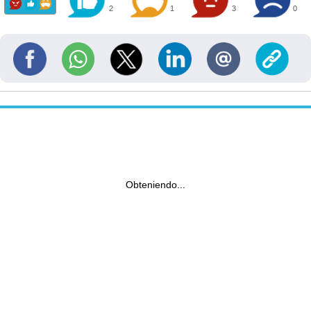
2
1
3
0
Obteniendo...