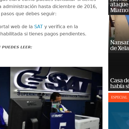
ataque
a administración hasta diciembre de 2016,
Miamo
s pasos que debes seguir:
ortal web de la
SAT
y verifica en la
habilitada si tienes pagos pendientes.
Nansan
 PUEDES LEER:
de Xel
Casa d
había s
ESPECIAL