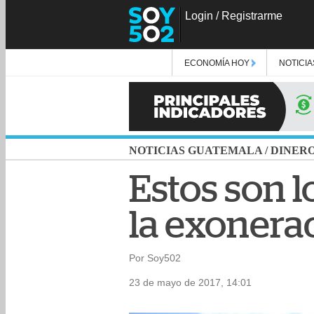
Login
/
Registrarme
ECONOMÍA HOY
NOTICIA
NOTICIAS GUATEMALA
/
DINER
Estos son l
la exonera
Por Soy502
23 de mayo de 2017, 14:01