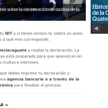
Histor
ber sobre la exoneración de multas de la
de la 
Guat
 tu
NIT
y si tienes omisos te saldrá un aviso
o a qué mes corresponde.
Declaraguate
y realiza la declaración. La
 ya está preparada para que aparezcan en
s multas e intereses.
ue debes imprimir tu declaración y
 una
agencia bancaria o a través de la
rónica
para finalizar el proceso.
LA