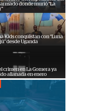
 armado donde murió "La
r"
a Kids conquistan con “Luna
ajú” desde Uganda
el crimen en La Gomera ya
ido allanada en enero