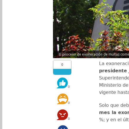
El proceso de exoneración de multas come
La exoneraci
0
presidente
Superintende
Ministerio d
0
vigente hast
0
Solo que deb
mes la exon
0
%; y en el úl