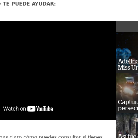
O TE PUEDE AYUDAR:
Adelina
Miss U
Captura
persecu
Así fue
gas claro cómo puedes consultar si tienes