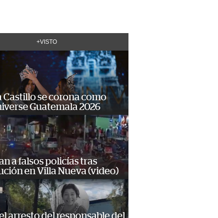
+VISTO
 Castillo se corona como
niverse Guatemala 2026
n a falsos policías tras
ción en Villa Nueva (video)
 el arresto del responsable del