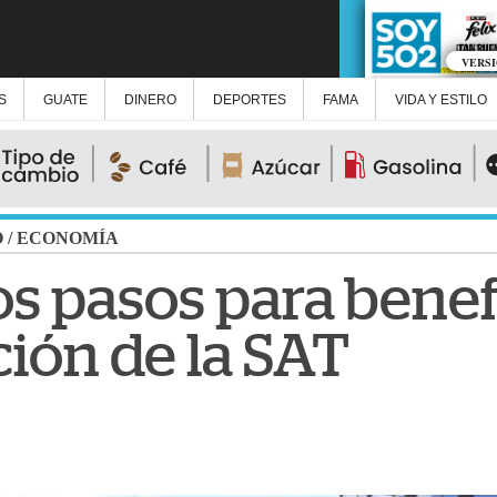
VERS
S
GUATE
DINERO
DEPORTES
FAMA
VIDA Y ESTILO
O
/
ECONOMÍA
os pasos para benef
ción de la SAT