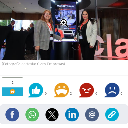
(Fotografía cortesía: Claro Empresas)
2
0
2
0
0