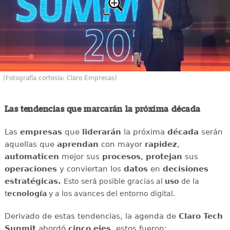
(Fotografía cortesía: Claro Empresas)
Las tendencias que marcarán la próxima década
Las
empresas
que
liderarán
la próxima
década
serán
aquellas que
aprendan
con mayor
rapidez
,
automaticen
mejor sus
procesos
,
protejan
sus
operaciones
y conviertan los
datos
en
decisiones
estratégicas.
Esto será posible gracias al
uso
de la
t
ecnología
y a los avances del entorno digital.
Derivado de estas tendencias, la agenda de
Claro Tech
Sunmit
abordó
cinco ejes
, estos fueron: