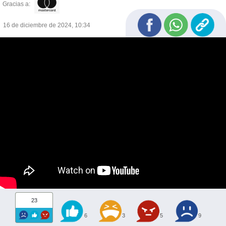
Gracias a:
16 de diciembre de 2024, 10:34
23
6
3
5
9