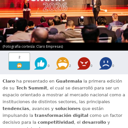
(Fotografía cortesía: Claro Empresas)
2
0
2
0
0
Claro
ha presentado en
Guatemala
la primera edición
de su
Tech Summit
, el cual se desarrolló para ser un
espacio orientado a mostrar al mercado nacional como a
instituciones de distintos sectores, las principales
tendencias
, avances y
soluciones
que están
impulsando la
transformación digital
como un factor
decisivo para la
competitividad
, el
desarrollo
y