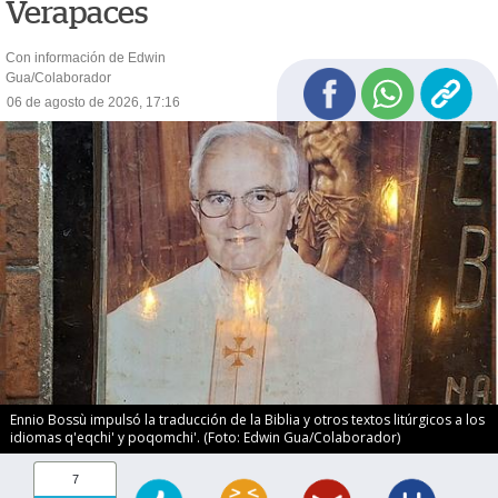
Verapaces
Con información de Edwin
Gua/Colaborador
06 de agosto de 2026, 17:16
Ennio Bossù impulsó la traducción de la Biblia y otros textos litúrgicos a los
idiomas q'eqchi' y poqomchi'. (Foto: Edwin Gua/Colaborador)
7