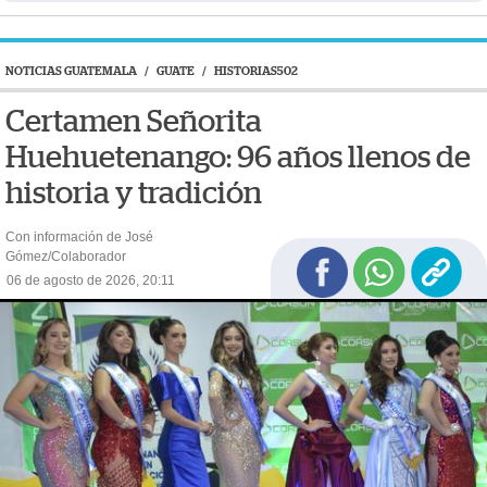
NOTICIAS GUATEMALA
/
GUATE
/
HISTORIAS502
Certamen Señorita
Huehuetenango: 96 años llenos de
historia y tradición
Con información de José
Gómez/Colaborador
06 de agosto de 2026, 20:11