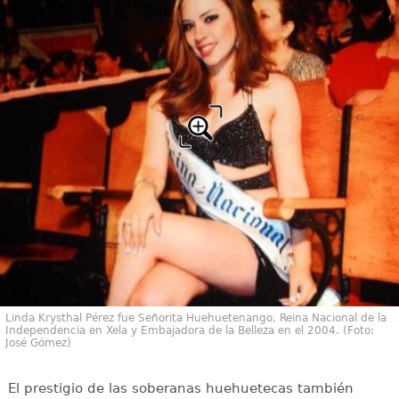
Linda Krysthal Pérez fue Señorita Huehuetenango, Reina Nacional de la
Independencia en Xela y Embajadora de la Belleza en el 2004. (Foto:
José Gómez)
El prestigio de las soberanas huehuetecas también