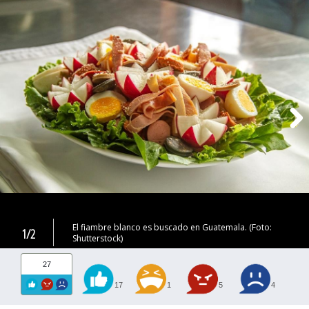
El fiambre blanco es buscado en Guatemala. (Foto:
1/2
Shutterstock)
27
17
1
5
4