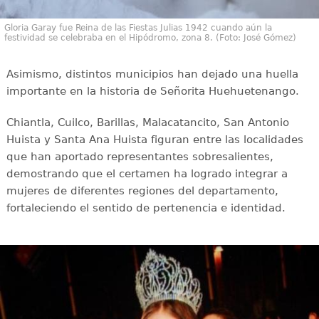
Gloria Garay fue Reina de las Fiestas Julias 1942 cuando aún la
festividad se celebraba en el Hipódromo, zona 8. (Foto: José Gómez)
Asimismo, distintos municipios han dejado una huella
importante en la historia de Señorita Huehuetenango.
Chiantla, Cuilco, Barillas, Malacatancito, San Antonio
Huista y Santa Ana Huista figuran entre las localidades
que han aportado representantes sobresalientes,
demostrando que el certamen ha logrado integrar a
mujeres de diferentes regiones del departamento,
fortaleciendo el sentido de pertenencia e identidad.