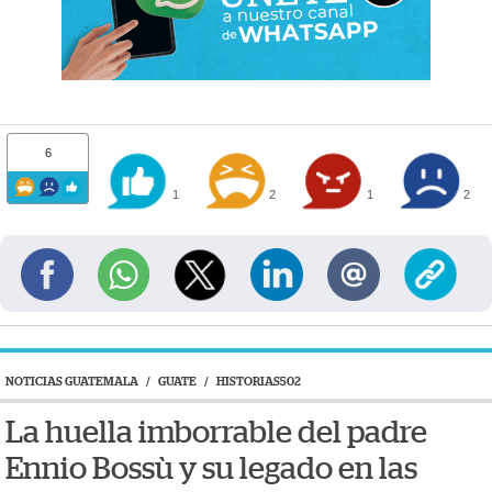
6
1
2
1
2
NOTICIAS GUATEMALA
/
GUATE
/
HISTORIAS502
La huella imborrable del padre
Ennio Bossù y su legado en las