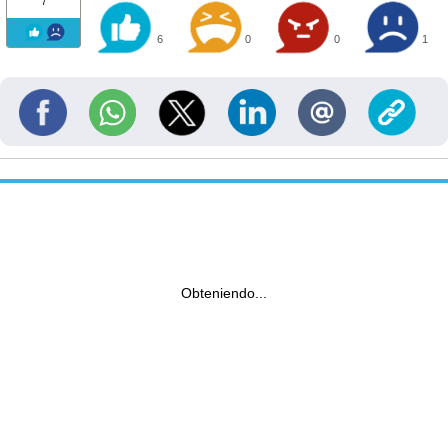
7
6
0
0
1
Obteniendo...