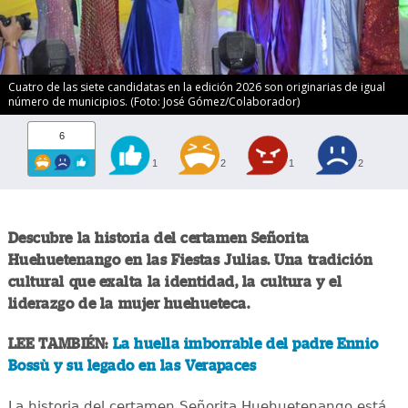
Cuatro de las siete candidatas en la edición 2026 son originarias de igual
número de municipios. (Foto: José Gómez/Colaborador)
6
1
2
1
2
Descubre la historia del certamen Señorita
Huehuetenango en las Fiestas Julias. Una tradición
cultural que exalta la identidad, la cultura y el
liderazgo de la mujer huehueteca.
LEE TAMBIÉN:
La huella imborrable del padre Ennio
Bossù y su legado en las Verapaces
La historia del certamen Señorita Huehuetenango está