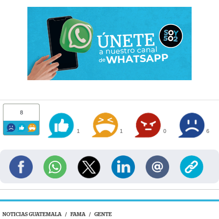
8
1
1
0
6
NOTICIAS GUATEMALA
/
FAMA
/
GENTE