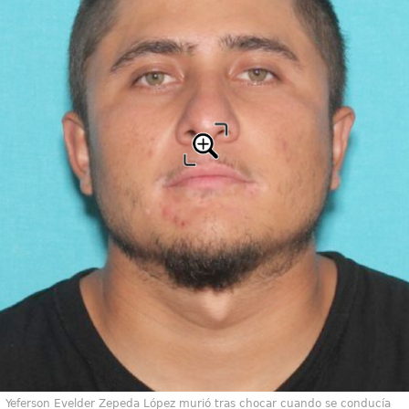
Yeferson Evelder Zepeda López murió tras chocar cuando se conducía