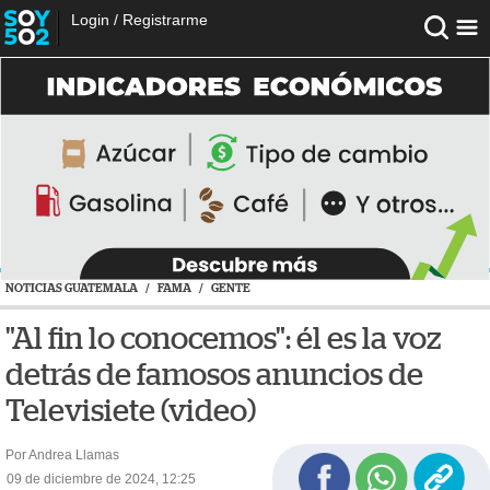
Login
/
Registrarme
NOTICIAS GUATEMALA
/
FAMA
/
GENTE
"Al fin lo conocemos": él es la voz
detrás de famosos anuncios de
Televisiete (video)
Por Andrea Llamas
09 de diciembre de 2024, 12:25