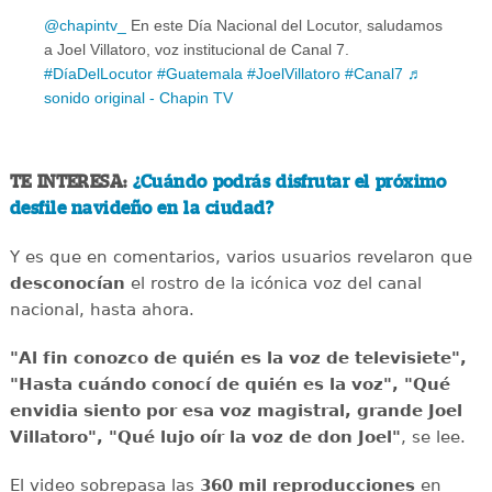
@chapintv_
En este Día Nacional del Locutor, saludamos
a Joel Villatoro, voz institucional de Canal 7.
#DíaDelLocutor
#Guatemala
#JoelVillatoro
#Canal7
♬
sonido original - Chapin TV
TE INTERESA:
¿Cuándo podrás disfrutar el próximo
desfile navideño en la ciudad?
Y es que en comentarios, varios usuarios revelaron que
desconocían
el rostro de la icónica voz del canal
nacional, hasta ahora.
"Al fin conozco de quién es la voz de televisiete",
"Hasta cuándo conocí de quién es la voz", "Qué
envidia siento por esa voz magistral, grande Joel
Villatoro", "Qué lujo oír la voz de don Joel"
, se lee.
El video sobrepasa las
360 mil reproducciones
en