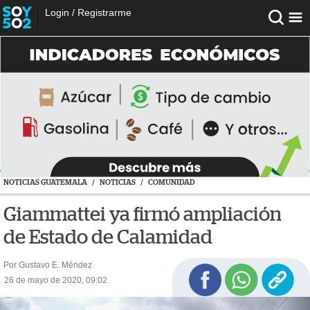
Login
/
Registrarme
NOTICIAS GUATEMALA
/
NOTICIAS
/
COMUNIDAD
Giammattei ya firmó ampliación
de Estado de Calamidad
Por Gustavo E. Méndez
26 de mayo de 2020, 09:02