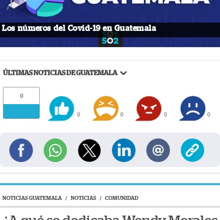
Los números del Covid-19 en Guatemala
ÚLTIMAS NOTICIAS DE GUATEMALA
0
0
0
0
0
NOTICIAS GUATEMALA
/
NOTICIAS
/
COMUNIDAD