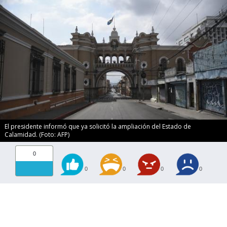
El presidente informó que ya solicitó la ampliación del Estado de
Calamidad. (Foto: AFP)
0
0
0
0
0