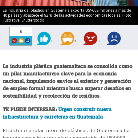
La industria del plástico en Guatemala exporta US$668 millones a más de
40 países y abastece el 92 % de las actividades económicas locales. (Foto
ilustrativa: Shutterstock)
5
0
1
3
1
La industria plástica guatemalteca se consolida como
un pilar manufacturero clave para la economía
nacional, impulsando envíos al exterior y generación
de empleo formal mientras busca superar desafíos en
sostenibilidad y recolección de residuos.
TE PUEDE INTERESAR:
Urgen construir nueva
infraestructura y carreteras en Guatemala
El sector manufacturero de plásticos de Guatemala ha