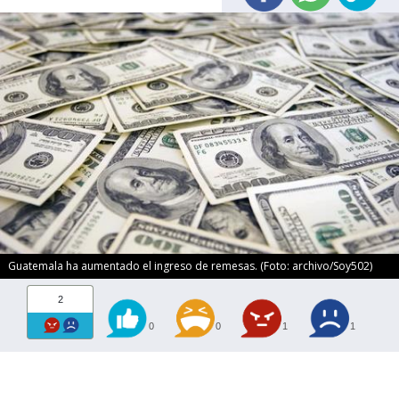
Guatemala ha aumentado el ingreso de remesas. (Foto: archivo/Soy502)
2
0
0
1
1