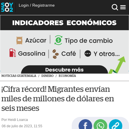
Login
/
Registrarme
NOTICIAS GUATEMALA
/
DINERO
/
ECONOMÍA
¡Cifra récord! Migrantes envían
miles de millones de dólares en
seis meses
Por Heidi Loarca
06 de julio de 2023, 11:55