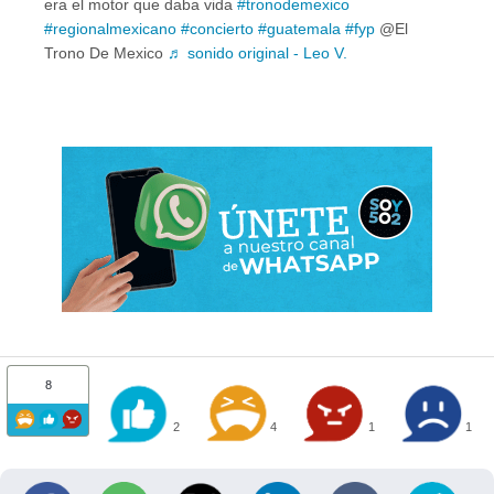
era el motor que daba vida
#tronodemexico
#regionalmexicano
#concierto
#guatemala
#fyp
@El
Trono De Mexico
♬ sonido original - Leo V.
8
2
4
1
1