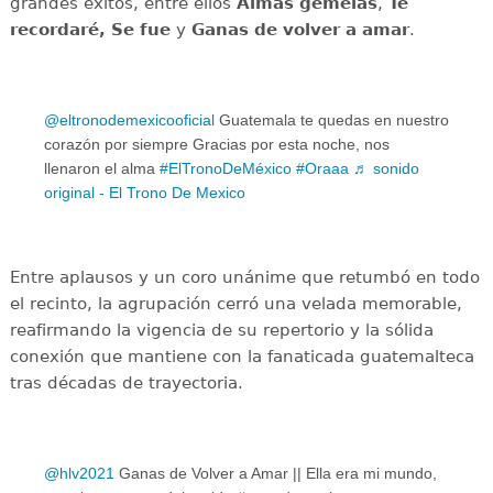
grandes éxitos, entre ellos
Almas gemelas
,
Te
recordaré,
Se fue
y
Ganas de volver a amar
.
@eltronodemexicooficial
Guatemala te quedas en nuestro
corazón por siempre Gracias por esta noche, nos
llenaron el alma
#ElTronoDeMéxico
#Oraaa
♬ sonido
original - El Trono De Mexico
Entre aplausos y un coro unánime que retumbó en todo
el recinto, la agrupación cerró una velada memorable,
reafirmando la vigencia de su repertorio y la sólida
conexión que mantiene con la fanaticada guatemalteca
tras décadas de trayectoria.
@hlv2021
Ganas de Volver a Amar || Ella era mi mundo,