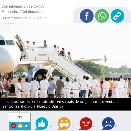
Con información de Candy
Fernández / Colaboradora
09 de agosto de 2026, 00:25
Los deportados serán ubicados en su país de origen para solventar sus
sanciones. (Foto vía: Nuestro Diario)
33
3
6
22
2