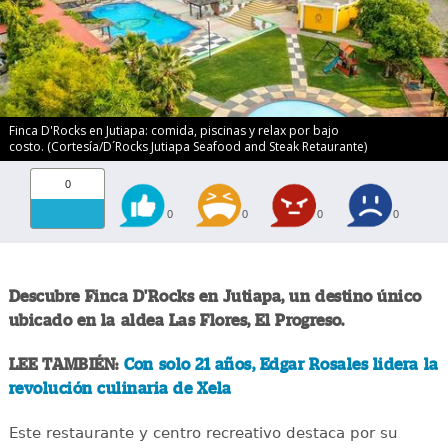
Finca D'Rocks en Jutiapa: comida, piscinas y relax por bajo
costo. (Cortesía/D´Rocks Jutiapa Seafood and Steak Retaurante)
0
0
0
0
0
Descubre Finca D'Rocks en Jutiapa, un destino único
ubicado en la aldea Las Flores, El Progreso.
LEE TAMBIÉN:
Con solo 21 años, Edgar Rosales lidera la
revolución culinaria de Xela
Este restaurante y centro recreativo destaca por su