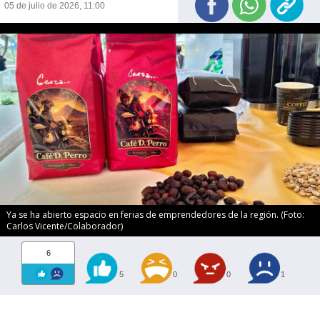
05 de julio de 2026, 11:00
Ya se ha abierto espacio en ferias de emprendedores de la región. (Foto:
Carlos Vicente/Colaborador)
6
5
0
0
1