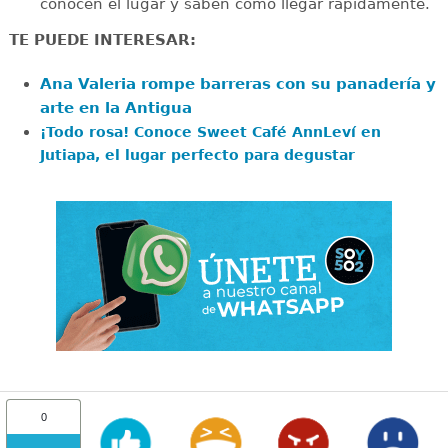
conocen el lugar y saben cómo llegar rápidamente.
TE PUEDE INTERESAR:
Ana Valeria rompe barreras con su panadería y
arte en la Antigua
¡Todo rosa! Conoce Sweet Café AnnLeví en
Jutiapa, el lugar perfecto para degustar
0