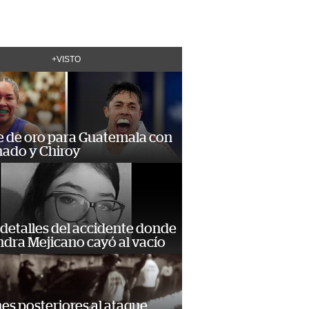
+VISTO
e de oro para Guatemala con
ado y Chiroy
detalles del accidente donde
dra Mejicano cayó al vacío
s posteriores al ataque