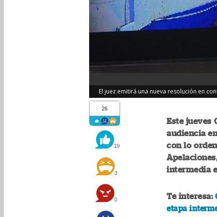
El juez emitirá una nueva resolución en con
26
Este jueves 
audiencia e
con lo orden
19
Apelaciones,
intermedia 
3
Te interesa:
0
etapa interm