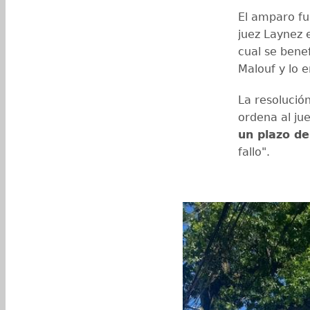
El amparo fu
juez Laynez 
cual se benef
Malouf y lo e
La resolución
ordena al ju
un plazo de
fallo".