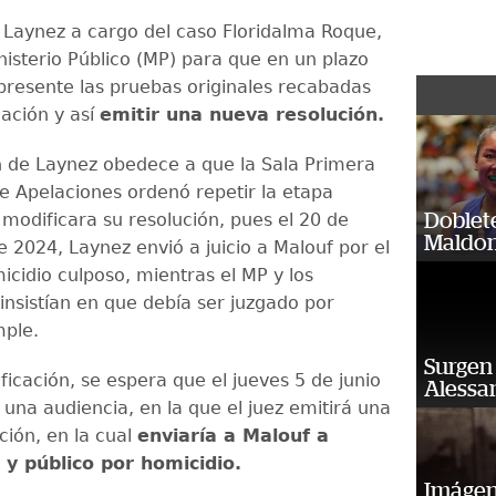
o Laynez a cargo del caso Floridalma Roque,
inisterio Público (MP) para que en un plazo
presente las pruebas originales recabadas
gación y así
emitir una nueva resolución.
n de Laynez obedece a que la Sala Primera
de Apelaciones ordenó repetir la etapa
 modificara su resolución, pues el 20 de
Doblet
Maldon
 2024, Laynez envió a juicio a Malouf por el
icidio culposo, mientras el MP y los
insistían en que debía ser juzgado por
mple.
Surgen 
ficación, se espera que el jueves 5 de junio
Alessan
 una audiencia, en la que el juez emitirá una
ción, en la cual
enviaría a Malouf a
 y público por homicidio.
Imágene