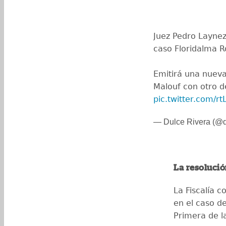
Juez Pedro Laynez 
caso Floridalma R
Emitirá una nueva 
Malouf con otro d
pic.twitter.com/rt
— Dulce Rivera (@
La resolució
La Fiscalía c
en el caso d
Primera de l