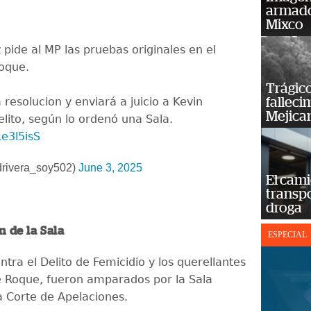
armado
Mixco
pide al MP las pruebas originales en el
oque.
Trágico
resolucion y enviará a juicio a Kevin
falleci
Mejica
elito, según lo ordenó una Sala.
Le3l5isS
drivera_soy502)
June 3, 2025
El cam
transp
droga
n de la Sala
ESPECIAL
ontra el Delito de Femicidio y los querellantes
e Roque, fueron amparados por la Sala
a Corte de Apelaciones.