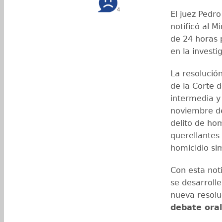
4
El juez Pedr
notificó al M
de 24 horas 
en la investi
La resolució
de la Corte 
intermedia y
noviembre de
delito de hom
querellantes 
homicidio si
Con esta noti
se desarrolle
nueva resolu
debate oral