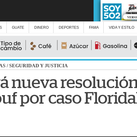
VERS
S
GUATE
DINERO
DEPORTES
FAMA
VIDA Y ESTILO
AS
/
SEGURIDAD Y JUSTICIA
rá nueva resolución
uf por caso Flori