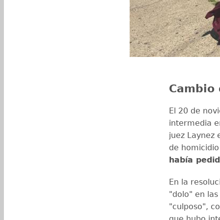
Cambio 
El 20 de nov
intermedia e
juez Laynez e
de homicidio
había pedid
En la resoluc
"dolo" en la
"culposo", co
que hubo int