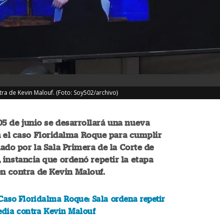
tra de Kevin Malouf. (Foto: Soy502/archivo)
05 de junio se desarrollará una nueva
n el caso Floridalma Roque para cumplir
ado por la Sala Primera de la Corte de
 instancia que ordenó repetir la etapa
en contra de Kevin Malouf.
Caso Floridalma Roque: Sala ordena repetir
edia contra Kevin Malouf