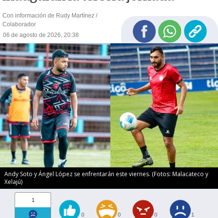
Con información de Rudy Martínez /
Colaborador
06 de agosto de 2026, 20:38
Andy Soto y Ángel López se enfrentarán este viernes. (Fotos: Malacateco y
Xelajú)
1
0
0
0
1