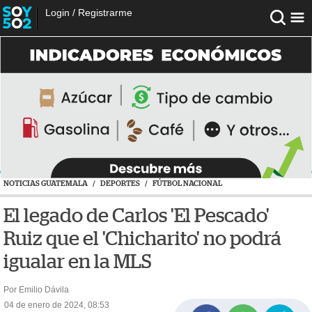
Login
/
Registrarme
NOTICIAS GUATEMALA
/
DEPORTES
/
FÚTBOL NACIONAL
El legado de Carlos 'El Pescado'
Ruiz que el 'Chicharito' no podrá
igualar en la MLS
Por Emilio Dávila
04 de enero de 2024, 08:53