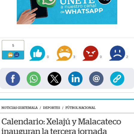
5
0
3
0
2
NOTICIAS GUATEMALA
/
DEPORTES
/
FÚTBOL NACIONAL
Calendario: Xelajú y Malacateco
inauguran la tercera jornada