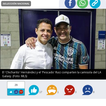
SELECCIÓN NACIONAL
El 'Chicharito' Hernández y el 'Pescado' Ruiz comparten la camisola del LA
Galaxy. (Foto: MLS)
29
17
1
3
8