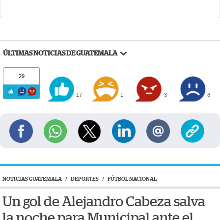
ÚLTIMAS NOTICIAS DE GUATEMALA
29
17
1
3
8
NOTICIAS GUATEMALA
/
DEPORTES
/
FÚTBOL NACIONAL
Un gol de Alejandro Cabeza salva
la noche para Municipal ante el