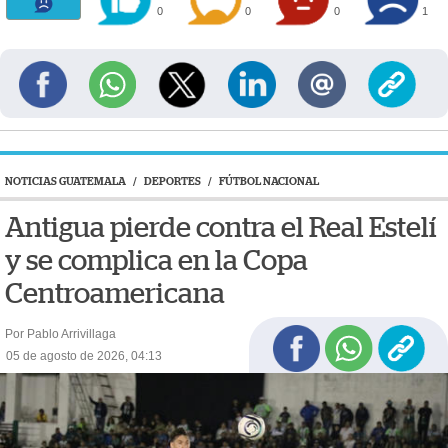
0
0
0
1
NOTICIAS GUATEMALA
/
DEPORTES
/
FÚTBOL NACIONAL
Antigua pierde contra el Real Estelí
y se complica en la Copa
Centroamericana
Por Pablo Arrivillaga
05 de agosto de 2026, 04:13