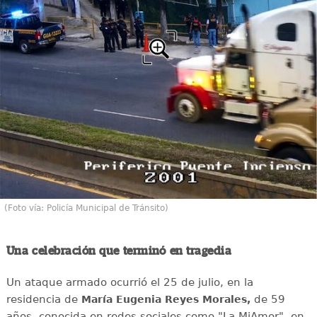
(Foto vía: Policía Municipal de Tránsito)
Una celebración que terminó en tragedia
Un ataque armado ocurrió el 25 de julio, en la
residencia de
de 59
María Eugenia Reyes Morales,
años, conocida en redes sociales como "La MiAmor", en