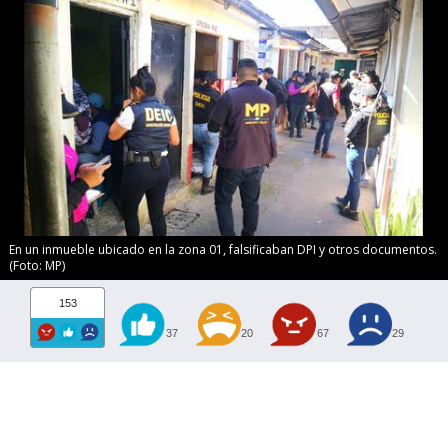
En un inmueble ubicado en la zona 01, falsificaban DPI y otros documentos.
(Foto: MP)
153
37
20
67
29