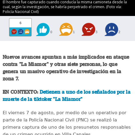
El hombre fue capturado cuando conducía la misma camioneta desde la
cual, según la investigación, se habría perpetrado el crimen. (Foto vía:
Policía Nacional Civil)
6
0
1
3
2
Nuevos avances apuntan a más implicados en ataque
contra "La Miamor" y otras siete personas, lo que
genera un masivo operativo de investigación en la
zona 7.
EN CONTEXTO:
Detienen a uno de los señalados por la
muerte de la tiktoker "La Miamor"
El viernes 7 de agosto, por medio de un operativo por
parte de la Policía Nacional Civil (PNC) se realizó la
primera captura de uno de los presunetos responsables
de un crimen ocurrido en Villa Canales.