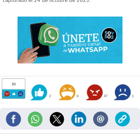
capturado el 24 de octubre de 2025.
50
2
0
47
1