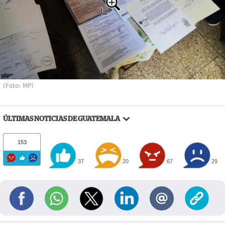
(Foto: MP)
ÚLTIMAS NOTICIAS DE GUATEMALA
153
37
20
67
29