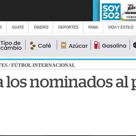
VERS
S
GUATE
DINERO
DEPORTES
FAMA
VIDA Y ESTILO
TES
/
FÚTBOL INTERNACIONAL
 los nominados al