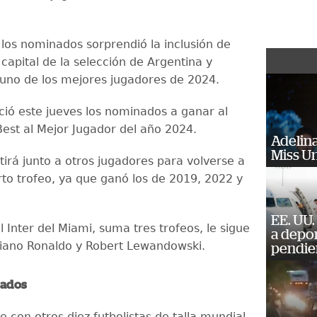
e los nominados sorprendió la inclusión de
 capital de la selección de Argentina y
uno de los mejores jugadores de 2024.
ció este jueves los nominados a ganar al
est al Mejor Jugador del año 2024.
Adelina
Miss U
irá junto a otros jugadores para volverse a
rto trofeo, ya que ganó los de 2019, 2022 y
EE. UU.
l Inter del Miami, suma tres trofeos, le sigue
a depo
tiano Ronaldo y Robert Lewandowski.
pendie
nados
 con otros diez futbolistas de talla mundial