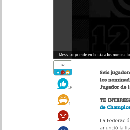
Messi sorprende en la lista a los nominados
32
Seis jugador
los nominado
Jugador de l
19
TE INTERES
4
de Champion
6
La Federació
anunció la l