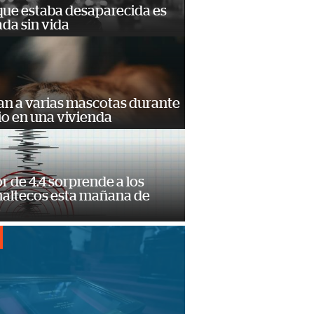
que estaba desaparecida es
ada sin vida
an a varias mascotas durante
io en una vivienda
 de 4.4 sorprende a los
altecos esta mañana de
o