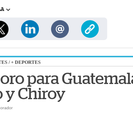
LA
TES
/
+ DEPORTES
 oro para Guatemal
 y Chiroy
borador