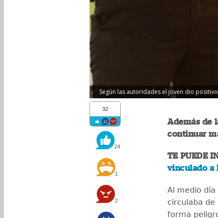
Según las autoridades el joven dio positivo
32
Además de la
continuar m
24
TE PUEDE I
vinculado a 
1
Al medio día
2
circulaba de
forma peligr