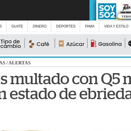
VERS
S
GUATE
DINERO
DEPORTES
FAMA
VIDA Y ESTILO
AS
/
ALERTAS
es multado con Q5 m
n estado de ebried