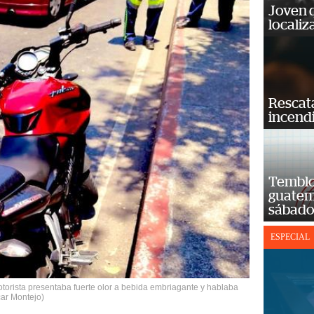
Joven 
localiz
Rescat
incend
Temblor
guatem
sábad
ESPECIAL
torista presentaba fuerte olor a bebida embriagante y hablaba
car Montejo)