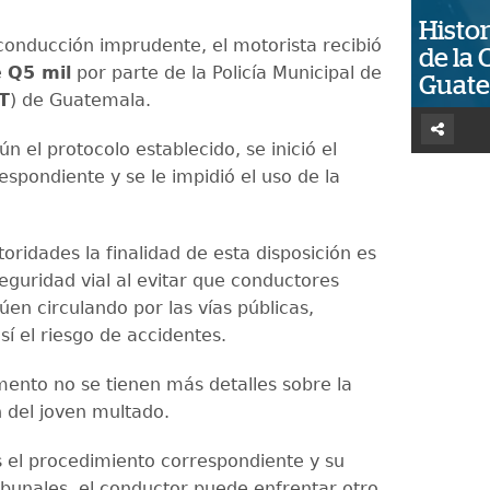
Histor
conducción imprudente, el motorista recibió
de la 
e
Q5 mil
por parte de la Policía Municipal de
Guat
T
) de Guatemala.
 el protocolo establecido, se inició el
spondiente y se le impidió el uso de la
oridades la finalidad de esta disposición es
eguridad vial al evitar que conductores
úen circulando por las vías públicas,
í el riesgo de accidentes.
ento no se tienen más detalles sobre la
n del joven multado.
 el procedimiento correspondiente y su
ribunales, el conductor puede enfrentar otro