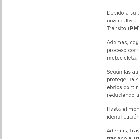
Debido a su 
una multa d
Tránsito (
PM
Además, según
proceso corre
motocicleta.
Según las aut
proteger la s
ebrios contin
reduciendo as
Hasta el mom
identificació
Además, tras
traslado a T