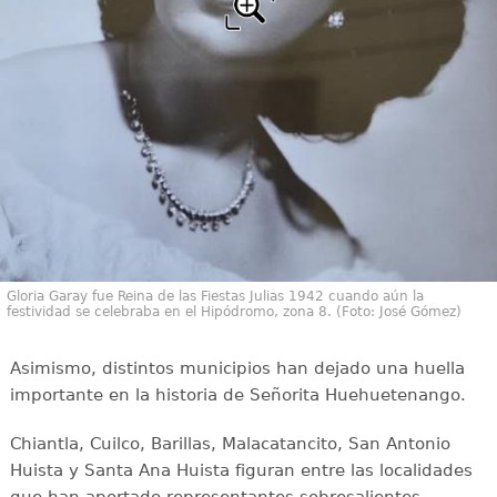
Gloria Garay fue Reina de las Fiestas Julias 1942 cuando aún la
festividad se celebraba en el Hipódromo, zona 8. (Foto: José Gómez)
Asimismo, distintos municipios han dejado una huella
importante en la historia de Señorita Huehuetenango.
Chiantla, Cuilco, Barillas, Malacatancito, San Antonio
Huista y Santa Ana Huista figuran entre las localidades
que han aportado representantes sobresalientes,