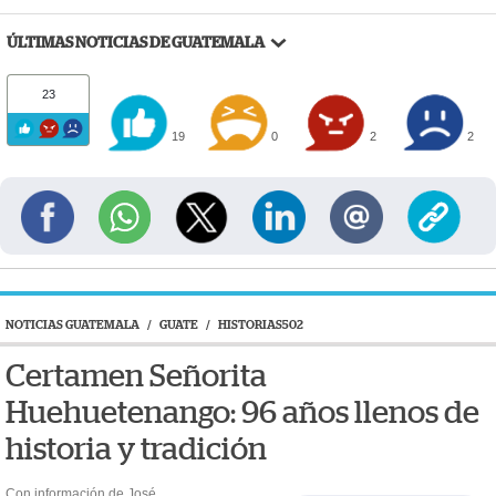
ÚLTIMAS NOTICIAS DE GUATEMALA
23
19
0
2
2
NOTICIAS GUATEMALA
/
GUATE
/
HISTORIAS502
Certamen Señorita
Huehuetenango: 96 años llenos de
historia y tradición
Con información de José