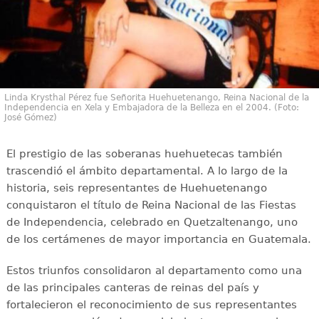
Linda Krysthal Pérez fue Señorita Huehuetenango, Reina Nacional de la
Independencia en Xela y Embajadora de la Belleza en el 2004. (Foto:
José Gómez)
El prestigio de las soberanas huehuetecas también
trascendió el ámbito departamental. A lo largo de la
historia, seis representantes de Huehuetenango
conquistaron el título de Reina Nacional de las Fiestas
de Independencia, celebrado en Quetzaltenango, uno
de los certámenes de mayor importancia en Guatemala.
Estos triunfos consolidaron al departamento como una
de las principales canteras de reinas del país y
fortalecieron el reconocimiento de sus representantes