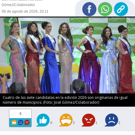
Gómez/Colaborador
06 de agosto de 2026, 20:11
Cuatro de las siete candidatas en la edición 2026 son originarias de igual
número de municipios. (Foto: José Gómez/Colaborador)
5
0
2
1
2