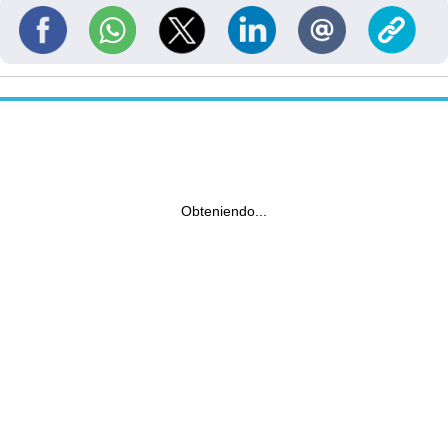
Obteniendo...