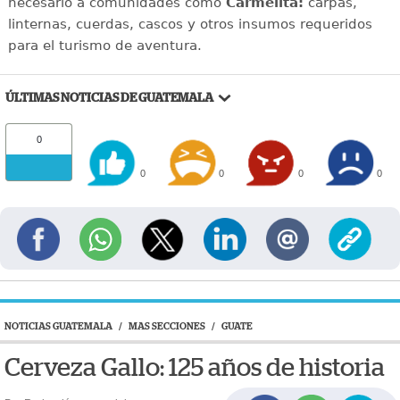
necesario a comunidades como
Carmelita:
carpas,
linternas, cuerdas, cascos y otros insumos requeridos
para el turismo de aventura.
ÚLTIMAS NOTICIAS DE GUATEMALA
0
0
0
0
0
NOTICIAS GUATEMALA
/
MAS SECCIONES
/
GUATE
Cerveza Gallo: 125 años de historia