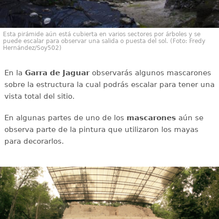
Esta pirámide aún está cubierta en varios sectores por árboles y se
puede escalar para observar una salida o puesta del sol. (Foto: Fredy
Hernández/Soy502)
En la
Garra de Jaguar
observarás algunos mascarones
sobre la estructura la cual podrás escalar para tener una
vista total del sitio.
En algunas partes de uno de los
mascarones
aún se
observa parte de la pintura que utilizaron los mayas
para decorarlos.