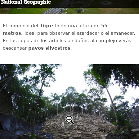
National Geographic
El complejo del
Tigre
tiene una altura de
55
metros,
ideal para observar el atardecer o el amanecer.
En las copas de los árboles aledaños al complejo verás
descansar
pavos silvestres
.