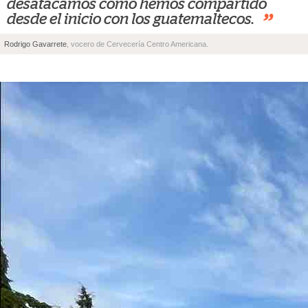
desatacamos como hemos compartido
”
desde el inicio con los guatemaltecos.
Rodrigo Gavarrete
, vocero de Cervecería Centro Americana.