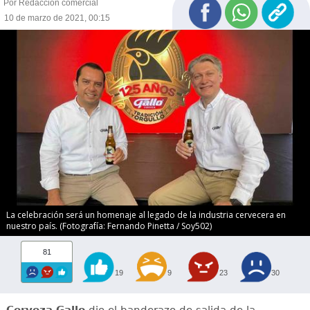
Por Redacción comercial
10 de marzo de 2021, 00:15
La celebración será un homenaje al legado de la industria cervecera en
nuestro país. (Fotografía: Fernando Pinetta / Soy502)
81
19
9
23
30
Cerveza Gallo
dio el banderazo de salida de la